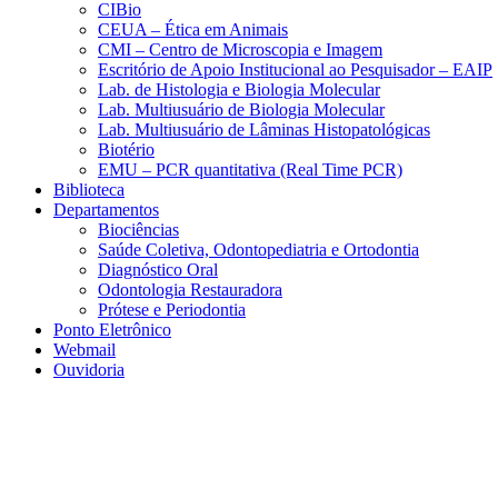
CIBio
CEUA – Ética em Animais
CMI – Centro de Microscopia e Imagem
Escritório de Apoio Institucional ao Pesquisador – EAIP
Lab. de Histologia e Biologia Molecular
Lab. Multiusuário de Biologia Molecular
Lab. Multiusuário de Lâminas Histopatológicas
Biotério
EMU – PCR quantitativa (Real Time PCR)
Biblioteca
Departamentos
Biociências
Saúde Coletiva, Odontopediatria e Ortodontia
Diagnóstico Oral
Odontologia Restauradora
Prótese e Periodontia
Ponto Eletrônico
Webmail
Ouvidoria
Aumentar fonte