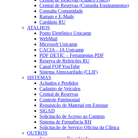
Central de Reservas (Consulta Equipamentos)
Consulta Comunidade
Ramais e E-Mails
Cardápio RU
ATALHOS
Ponto Eletrônico Unicamp
WebMail
Microsoft Unicamp
CACIA – IA Unicamp
PDF DETIC – Ferramentas PDF
Reserva de Refeições RU
Canal FOP YouTube
Sistema Almoxarifado (CLIF)
SISTEMAS
Achados e Perdidos
Cadastro de Veículos
Central de Reservas
Controle Patrimonial
Requisição de Material em Estoque
SIGAD
Solicitação de Acesso ao Campus
Sistema de Frequência RH
Solicitação de Serviço Oficina da Clínica
OUTROS