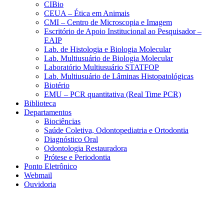
CIBio
CEUA – Ética em Animais
CMI – Centro de Microscopia e Imagem
Escritório de Apoio Institucional ao Pesquisador –
EAIP
Lab. de Histologia e Biologia Molecular
Lab. Multiusuário de Biologia Molecular
Laboratório Multiusuário STATFOP
Lab. Multiusuário de Lâminas Histopatológicas
Biotério
EMU – PCR quantitativa (Real Time PCR)
Biblioteca
Departamentos
Biociências
Saúde Coletiva, Odontopediatria e Ortodontia
Diagnóstico Oral
Odontologia Restauradora
Prótese e Periodontia
Ponto Eletrônico
Webmail
Ouvidoria
Aumentar fonte