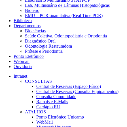
Laboratório Multiusuário STATFOP
Lab. Multiusuário de Lâminas Histopatológicas
Biotério
EMU – PCR quantitativa (Real Time PCR)
Biblioteca
Departamentos
Biociências
Saúde Coletiva, Odontopediatria e Ortodontia
Diagnóstico Oral
Odontologia Restauradora
Prótese e Periodontia
Ponto Eletrônico
Webmail
Ouvidoria
Intranet
CONSULTAS
Central de Reservas (Espaço Físico)
Central de Reservas (Consulta Equipamentos)
Consulta Comunidade
Ramais e E-Mails
Cardápio RU
ATALHOS
Ponto Eletrônico Unicamp
WebMail