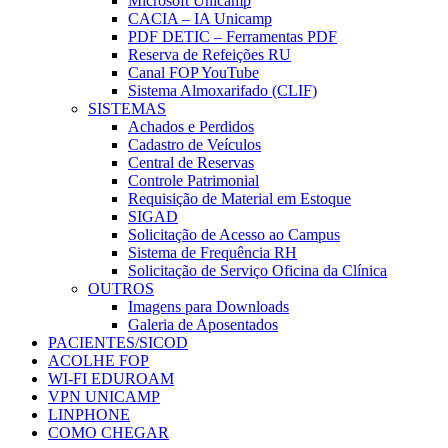
Microsoft Unicamp
CACIA – IA Unicamp
PDF DETIC – Ferramentas PDF
Reserva de Refeições RU
Canal FOP YouTube
Sistema Almoxarifado (CLIF)
SISTEMAS
Achados e Perdidos
Cadastro de Veículos
Central de Reservas
Controle Patrimonial
Requisição de Material em Estoque
SIGAD
Solicitação de Acesso ao Campus
Sistema de Frequência RH
Solicitação de Serviço Oficina da Clínica
OUTROS
Imagens para Downloads
Galeria de Aposentados
PACIENTES/SICOD
ACOLHE FOP
WI-FI EDUROAM
VPN UNICAMP
LINPHONE
COMO CHEGAR