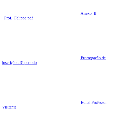
Anexo_II_-
_Prof._Felippe.pdf
Prorrogação de
inscrição - 3º período
Edital Professor
Visitante