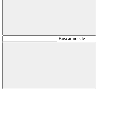
Buscar
Buscar no site
Buscar
Aumentar fonte