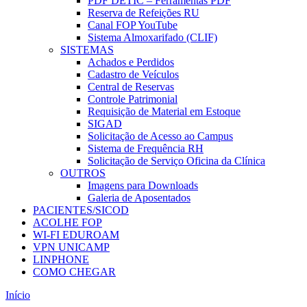
PDF DETIC – Ferramentas PDF
Reserva de Refeições RU
Canal FOP YouTube
Sistema Almoxarifado (CLIF)
SISTEMAS
Achados e Perdidos
Cadastro de Veículos
Central de Reservas
Controle Patrimonial
Requisição de Material em Estoque
SIGAD
Solicitação de Acesso ao Campus
Sistema de Frequência RH
Solicitação de Serviço Oficina da Clínica
OUTROS
Imagens para Downloads
Galeria de Aposentados
PACIENTES/SICOD
ACOLHE FOP
WI-FI EDUROAM
VPN UNICAMP
LINPHONE
COMO CHEGAR
Início