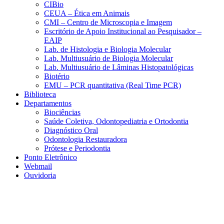
CIBio
CEUA – Ética em Animais
CMI – Centro de Microscopia e Imagem
Escritório de Apoio Institucional ao Pesquisador –
EAIP
Lab. de Histologia e Biologia Molecular
Lab. Multiusuário de Biologia Molecular
Lab. Multiusuário de Lâminas Histopatológicas
Biotério
EMU – PCR quantitativa (Real Time PCR)
Biblioteca
Departamentos
Biociências
Saúde Coletiva, Odontopediatria e Ortodontia
Diagnóstico Oral
Odontologia Restauradora
Prótese e Periodontia
Ponto Eletrônico
Webmail
Ouvidoria
Aumentar fonte