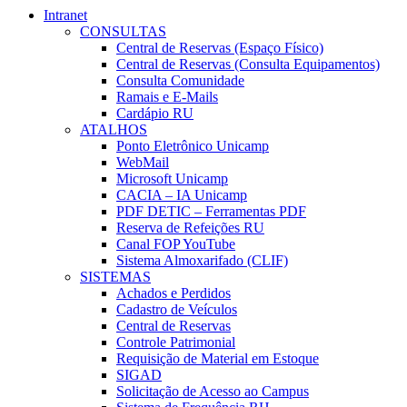
Intranet
CONSULTAS
Central de Reservas (Espaço Físico)
Central de Reservas (Consulta Equipamentos)
Consulta Comunidade
Ramais e E-Mails
Cardápio RU
ATALHOS
Ponto Eletrônico Unicamp
WebMail
Microsoft Unicamp
CACIA – IA Unicamp
PDF DETIC – Ferramentas PDF
Reserva de Refeições RU
Canal FOP YouTube
Sistema Almoxarifado (CLIF)
SISTEMAS
Achados e Perdidos
Cadastro de Veículos
Central de Reservas
Controle Patrimonial
Requisição de Material em Estoque
SIGAD
Solicitação de Acesso ao Campus