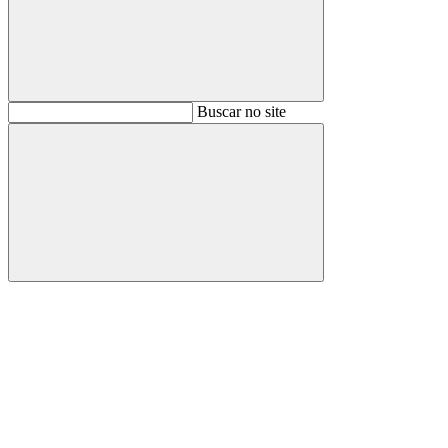
Buscar
Buscar no site
Buscar
Aumentar fonte
Diminuir fonte