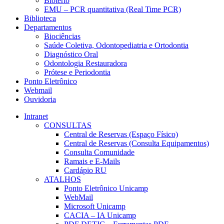
Biotério
EMU – PCR quantitativa (Real Time PCR)
Biblioteca
Departamentos
Biociências
Saúde Coletiva, Odontopediatria e Ortodontia
Diagnóstico Oral
Odontologia Restauradora
Prótese e Periodontia
Ponto Eletrônico
Webmail
Ouvidoria
Intranet
CONSULTAS
Central de Reservas (Espaço Físico)
Central de Reservas (Consulta Equipamentos)
Consulta Comunidade
Ramais e E-Mails
Cardápio RU
ATALHOS
Ponto Eletrônico Unicamp
WebMail
Microsoft Unicamp
CACIA – IA Unicamp