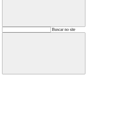
Buscar
Buscar no site
Buscar
Aumentar fonte
Diminuir fonte