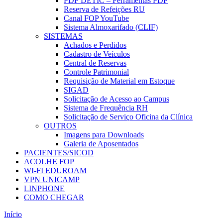
PDF DETIC – Ferramentas PDF
Reserva de Refeições RU
Canal FOP YouTube
Sistema Almoxarifado (CLIF)
SISTEMAS
Achados e Perdidos
Cadastro de Veículos
Central de Reservas
Controle Patrimonial
Requisição de Material em Estoque
SIGAD
Solicitação de Acesso ao Campus
Sistema de Frequência RH
Solicitação de Serviço Oficina da Clínica
OUTROS
Imagens para Downloads
Galeria de Aposentados
PACIENTES/SICOD
ACOLHE FOP
WI-FI EDUROAM
VPN UNICAMP
LINPHONE
COMO CHEGAR
Início