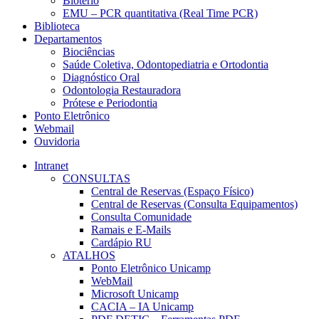
Biotério
EMU – PCR quantitativa (Real Time PCR)
Biblioteca
Departamentos
Biociências
Saúde Coletiva, Odontopediatria e Ortodontia
Diagnóstico Oral
Odontologia Restauradora
Prótese e Periodontia
Ponto Eletrônico
Webmail
Ouvidoria
Intranet
CONSULTAS
Central de Reservas (Espaço Físico)
Central de Reservas (Consulta Equipamentos)
Consulta Comunidade
Ramais e E-Mails
Cardápio RU
ATALHOS
Ponto Eletrônico Unicamp
WebMail
Microsoft Unicamp
CACIA – IA Unicamp