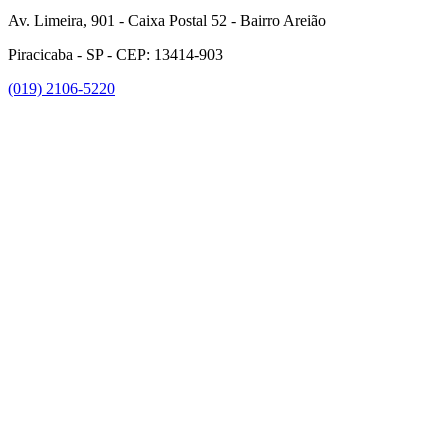
Av. Limeira, 901 - Caixa Postal 52 - Bairro Areião
Piracicaba - SP - CEP: 13414-903
(019) 2106-5220
Link para o Facebook
Link para o Instagram
Link para o Youtube