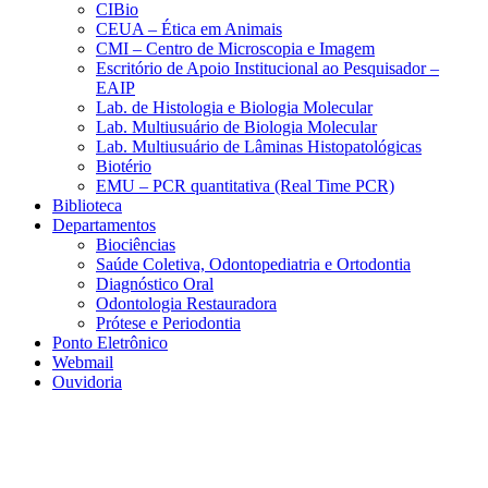
CIBio
CEUA – Ética em Animais
CMI – Centro de Microscopia e Imagem
Escritório de Apoio Institucional ao Pesquisador –
EAIP
Lab. de Histologia e Biologia Molecular
Lab. Multiusuário de Biologia Molecular
Lab. Multiusuário de Lâminas Histopatológicas
Biotério
EMU – PCR quantitativa (Real Time PCR)
Biblioteca
Departamentos
Biociências
Saúde Coletiva, Odontopediatria e Ortodontia
Diagnóstico Oral
Odontologia Restauradora
Prótese e Periodontia
Ponto Eletrônico
Webmail
Ouvidoria
Aumentar fonte