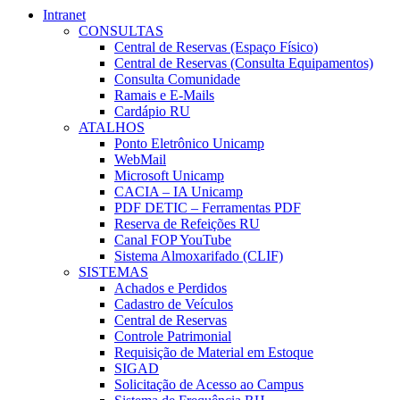
Intranet
CONSULTAS
Central de Reservas (Espaço Físico)
Central de Reservas (Consulta Equipamentos)
Consulta Comunidade
Ramais e E-Mails
Cardápio RU
ATALHOS
Ponto Eletrônico Unicamp
WebMail
Microsoft Unicamp
CACIA – IA Unicamp
PDF DETIC – Ferramentas PDF
Reserva de Refeições RU
Canal FOP YouTube
Sistema Almoxarifado (CLIF)
SISTEMAS
Achados e Perdidos
Cadastro de Veículos
Central de Reservas
Controle Patrimonial
Requisição de Material em Estoque
SIGAD
Solicitação de Acesso ao Campus