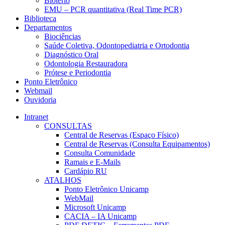
Biotério
EMU – PCR quantitativa (Real Time PCR)
Biblioteca
Departamentos
Biociências
Saúde Coletiva, Odontopediatria e Ortodontia
Diagnóstico Oral
Odontologia Restauradora
Prótese e Periodontia
Ponto Eletrônico
Webmail
Ouvidoria
Intranet
CONSULTAS
Central de Reservas (Espaço Físico)
Central de Reservas (Consulta Equipamentos)
Consulta Comunidade
Ramais e E-Mails
Cardápio RU
ATALHOS
Ponto Eletrônico Unicamp
WebMail
Microsoft Unicamp
CACIA – IA Unicamp