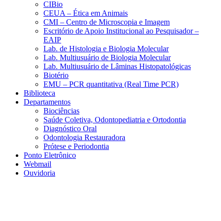
CIBio
CEUA – Ética em Animais
CMI – Centro de Microscopia e Imagem
Escritório de Apoio Institucional ao Pesquisador –
EAIP
Lab. de Histologia e Biologia Molecular
Lab. Multiusuário de Biologia Molecular
Lab. Multiusuário de Lâminas Histopatológicas
Biotério
EMU – PCR quantitativa (Real Time PCR)
Biblioteca
Departamentos
Biociências
Saúde Coletiva, Odontopediatria e Ortodontia
Diagnóstico Oral
Odontologia Restauradora
Prótese e Periodontia
Ponto Eletrônico
Webmail
Ouvidoria
Aumentar fonte