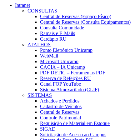
Intranet
CONSULTAS
Central de Reservas (Espaço Físico)
Central de Reservas (Consulta Equipamentos)
Consulta Comunidade
Ramais e E-Mails
Cardápio RU
ATALHOS
Ponto Eletrônico Unicamp
WebMail
Microsoft Unicamp
CACIA – IA Unicamp
PDF DETIC – Ferramentas PDF
Reserva de Refeições RU
Canal FOP YouTube
Sistema Almoxarifado (CLIF)
SISTEMAS
Achados e Perdidos
Cadastro de Veículos
Central de Reservas
Controle Patrimonial
Requisição de Material em Estoque
SIGAD
Solicitação de Acesso ao Campus