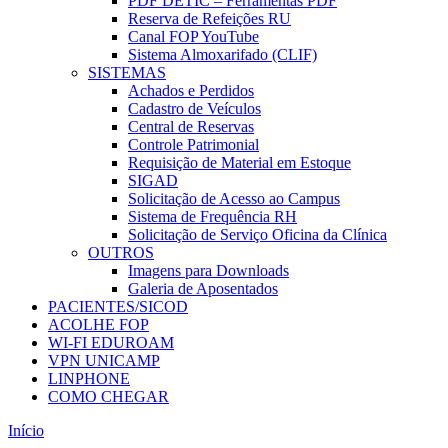
PDF DETIC – Ferramentas PDF
Reserva de Refeições RU
Canal FOP YouTube
Sistema Almoxarifado (CLIF)
SISTEMAS
Achados e Perdidos
Cadastro de Veículos
Central de Reservas
Controle Patrimonial
Requisição de Material em Estoque
SIGAD
Solicitação de Acesso ao Campus
Sistema de Frequência RH
Solicitação de Serviço Oficina da Clínica
OUTROS
Imagens para Downloads
Galeria de Aposentados
PACIENTES/SICOD
ACOLHE FOP
WI-FI EDUROAM
VPN UNICAMP
LINPHONE
COMO CHEGAR
Início