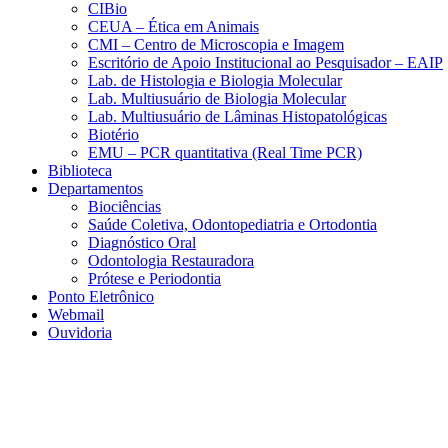
CIBio
CEUA – Ética em Animais
CMI – Centro de Microscopia e Imagem
Escritório de Apoio Institucional ao Pesquisador – EAIP
Lab. de Histologia e Biologia Molecular
Lab. Multiusuário de Biologia Molecular
Lab. Multiusuário de Lâminas Histopatológicas
Biotério
EMU – PCR quantitativa (Real Time PCR)
Biblioteca
Departamentos
Biociências
Saúde Coletiva, Odontopediatria e Ortodontia
Diagnóstico Oral
Odontologia Restauradora
Prótese e Periodontia
Ponto Eletrônico
Webmail
Ouvidoria
Aumentar fonte