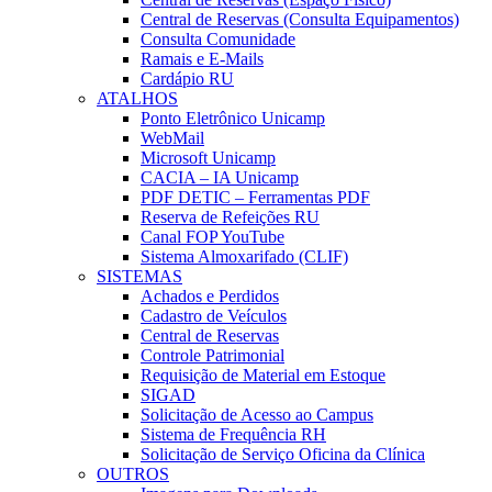
Central de Reservas (Consulta Equipamentos)
Consulta Comunidade
Ramais e E-Mails
Cardápio RU
ATALHOS
Ponto Eletrônico Unicamp
WebMail
Microsoft Unicamp
CACIA – IA Unicamp
PDF DETIC – Ferramentas PDF
Reserva de Refeições RU
Canal FOP YouTube
Sistema Almoxarifado (CLIF)
SISTEMAS
Achados e Perdidos
Cadastro de Veículos
Central de Reservas
Controle Patrimonial
Requisição de Material em Estoque
SIGAD
Solicitação de Acesso ao Campus
Sistema de Frequência RH
Solicitação de Serviço Oficina da Clínica
OUTROS