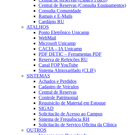
Central de Reservas (Consulta Equipamentos)
Consulta Comunidade
Ramais e E-Mails
Cardápio RU
ATALHOS
Ponto Eletrônico Unicamp
WebMail
Microsoft Unicamp
CACIA – IA Unicamp
PDF DETIC – Ferramentas PDF
Reserva de Refeições RU
Canal FOP YouTube
Sistema Almoxarifado (CLIF)
SISTEMAS
Achados e Perdidos
Cadastro de Veículos
Central de Reservas
Controle Patrimonial
Requisição de Material em Estoque
SIGAD
Solicitação de Acesso ao Campus
Sistema de Frequência RH
Solicitação de Serviço Oficina da Clínica
OUTROS