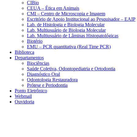
CIBio
CEUA – Ética em Animais
CMI – Centro de Microscopia e Imagem
Escritório de Apoio Institucional ao Pesquisador – EAIP
Lab. de Histologia e Biologia Molecular
Lab. Multiusuário de Biologia Molecular
Lab. Multiusuário de Lâminas Histopatológicas
Biotério
EMU – PCR quantitativa (Real Time PCR)
Biblioteca
Departamentos
Biociências
Saúde Coletiva, Odontopediatria e Ortodontia
Diagnóstico Oral
Odontologia Restauradora
Prótese e Periodontia
Ponto Eletrônico
Webmail
Ouvidoria
Aumentar fonte