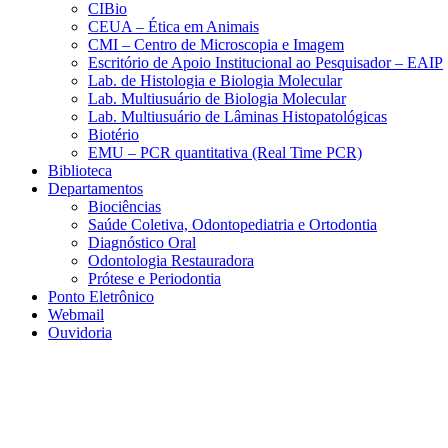
CIBio
CEUA – Ética em Animais
CMI – Centro de Microscopia e Imagem
Escritório de Apoio Institucional ao Pesquisador – EAIP
Lab. de Histologia e Biologia Molecular
Lab. Multiusuário de Biologia Molecular
Lab. Multiusuário de Lâminas Histopatológicas
Biotério
EMU – PCR quantitativa (Real Time PCR)
Biblioteca
Departamentos
Biociências
Saúde Coletiva, Odontopediatria e Ortodontia
Diagnóstico Oral
Odontologia Restauradora
Prótese e Periodontia
Ponto Eletrônico
Webmail
Ouvidoria
Aumentar fonte