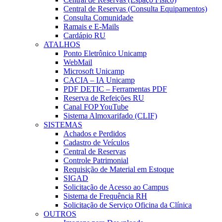
Central de Reservas (Consulta Equipamentos)
Consulta Comunidade
Ramais e E-Mails
Cardápio RU
ATALHOS
Ponto Eletrônico Unicamp
WebMail
Microsoft Unicamp
CACIA – IA Unicamp
PDF DETIC – Ferramentas PDF
Reserva de Refeições RU
Canal FOP YouTube
Sistema Almoxarifado (CLIF)
SISTEMAS
Achados e Perdidos
Cadastro de Veículos
Central de Reservas
Controle Patrimonial
Requisição de Material em Estoque
SIGAD
Solicitação de Acesso ao Campus
Sistema de Frequência RH
Solicitação de Serviço Oficina da Clínica
OUTROS