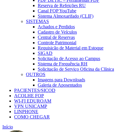
PDF DETIC – Ferramentas PDF
Reserva de Refeições RU
Canal FOP YouTube
Sistema Almoxarifado (CLIF)
SISTEMAS
Achados e Perdidos
Cadastro de Veículos
Central de Reservas
Controle Patrimonial
Requisição de Material em Estoque
SIGAD
Solicitação de Acesso ao Campus
Sistema de Frequência RH
Solicitação de Serviço Oficina da Clínica
OUTROS
Imagens para Downloads
Galeria de Aposentados
PACIENTES/SICOD
ACOLHE FOP
WI-FI EDUROAM
VPN UNICAMP
LINPHONE
COMO CHEGAR
Início