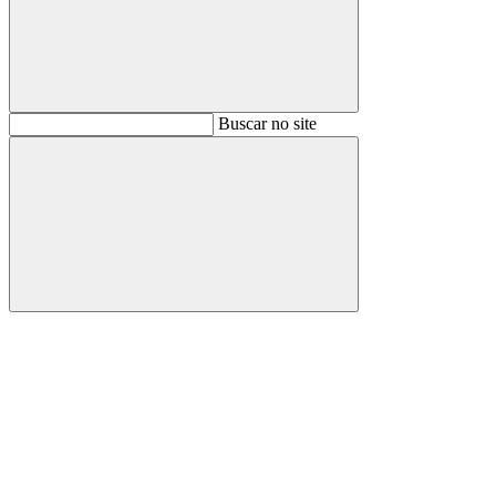
Buscar
Buscar no site
Buscar
Aumentar fonte
Diminuir fonte