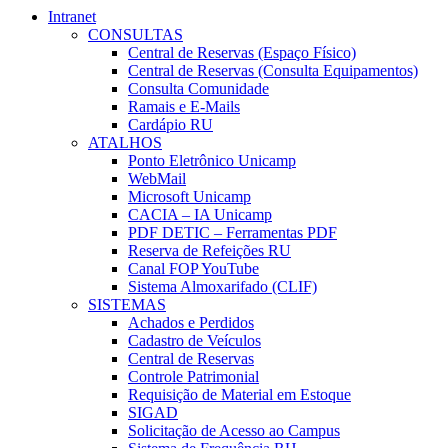
Intranet
CONSULTAS
Central de Reservas (Espaço Físico)
Central de Reservas (Consulta Equipamentos)
Consulta Comunidade
Ramais e E-Mails
Cardápio RU
ATALHOS
Ponto Eletrônico Unicamp
WebMail
Microsoft Unicamp
CACIA – IA Unicamp
PDF DETIC – Ferramentas PDF
Reserva de Refeições RU
Canal FOP YouTube
Sistema Almoxarifado (CLIF)
SISTEMAS
Achados e Perdidos
Cadastro de Veículos
Central de Reservas
Controle Patrimonial
Requisição de Material em Estoque
SIGAD
Solicitação de Acesso ao Campus