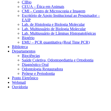
CIBio
CEUA – Ética em Animais
CMI – Centro de Microscopia e Imagem
Escritório de Apoio Institucional ao Pesquisador –
EAIP
Lab. de Histologia e Biologia Molecular
Lab. Multiusuário de Biologia Molecular
Lab. Multiusuário de Lâminas Histopatológicas
Biotério
EMU – PCR quantitativa (Real Time PCR)
Biblioteca
Departamentos
Biociências
Saúde Coletiva, Odontopediatria e Ortodontia
Diagnóstico Oral
Odontologia Restauradora
Prótese e Periodontia
Ponto Eletrônico
Webmail
Ouvidoria
Aumentar fonte