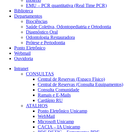
Biotério
EMU – PCR quantitativa (Real Time PCR)
Biblioteca
Departamentos
Biociências
Saúde Coletiva, Odontopediatria e Ortodontia
Diagnóstico Oral
Odontologia Restauradora
Prótese e Periodontia
Ponto Eletrônico
Webmail
Ouvidoria
Intranet
CONSULTAS
Central de Reservas (Espaço Físico)
Central de Reservas (Consulta Equipamentos)
Consulta Comunidade
Ramais e E-Mails
Cardápio RU
ATALHOS
Ponto Eletrônico Unicamp
WebMail
Microsoft Unicamp
CACIA – IA Unicamp