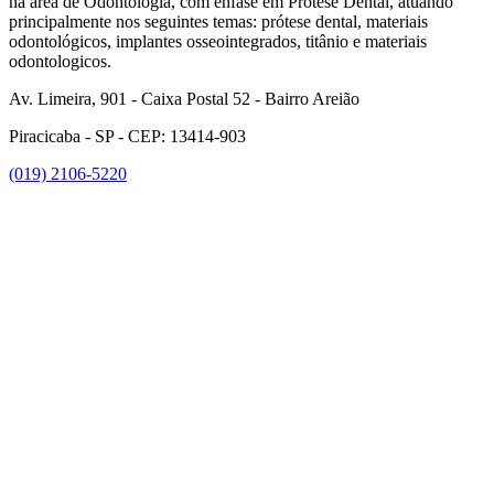
na área de Odontologia, com ênfase em Prótese Dental, atuando
principalmente nos seguintes temas: prótese dental, materiais
odontológicos, implantes osseointegrados, titânio e materiais
odontologicos.
Av. Limeira, 901 - Caixa Postal 52 - Bairro Areião
Piracicaba - SP - CEP: 13414-903
(019) 2106-5220
Link para o Facebook
Link para o Instagram