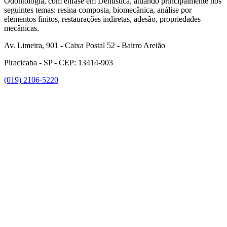
Odontologia, com ênfase em Dentística, atuando principalmente nos
seguintes temas: resina composta, biomecânica, análise por
elementos finitos, restaurações indiretas, adesão, propriedades
mecânicas.
Av. Limeira, 901 - Caixa Postal 52 - Bairro Areião
Piracicaba - SP - CEP: 13414-903
(019) 2106-5220
Link para o Facebook
Link para o Instagram