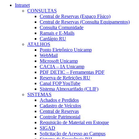
Intranet
CONSULTAS
Central de Reservas (Espaço Físico)
Central de Reservas (Consulta Equipamentos)
Consulta Comunidade
Ramais e E-Mails
Cardápio RU
ATALHOS
Ponto Eletrônico Unicamp
WebMail
Microsoft Unicamp
CACIA – IA Unicamp
PDF DETIC – Ferramentas PDF
Reserva de Refeições RU
Canal FOP YouTube
Sistema Almoxarifado (CLIF)
SISTEMAS
Achados e Perdidos
Cadastro de Veículos
Central de Reservas
Controle Patrimonial
Requisição de Material em Estoque
SIGAD
Solicitação de Acesso ao Campus