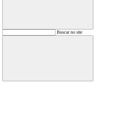
Buscar
Buscar no site
Buscar
Aumentar fonte
Diminuir fonte