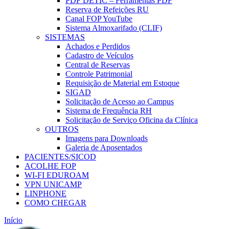
PDF DETIC – Ferramentas PDF
Reserva de Refeições RU
Canal FOP YouTube
Sistema Almoxarifado (CLIF)
SISTEMAS
Achados e Perdidos
Cadastro de Veículos
Central de Reservas
Controle Patrimonial
Requisição de Material em Estoque
SIGAD
Solicitação de Acesso ao Campus
Sistema de Frequência RH
Solicitação de Serviço Oficina da Clínica
OUTROS
Imagens para Downloads
Galeria de Aposentados
PACIENTES/SICOD
ACOLHE FOP
WI-FI EDUROAM
VPN UNICAMP
LINPHONE
COMO CHEGAR
Início