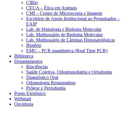
CIBio
CEUA – Ética em Animais
CMI – Centro de Microscopia e Imagem
Escritório de Apoio Institucional ao Pesquisador –
EAIP
Lab. de Histologia e Biologia Molecular
Lab. Multiusuário de Biologia Molecular
Lab. Multiusuário de Lâminas Histopatológicas
Biotério
EMU – PCR quantitativa (Real Time PCR)
Biblioteca
Departamentos
Biociências
Saúde Coletiva, Odontopediatria e Ortodontia
Diagnóstico Oral
Odontologia Restauradora
Prótese e Periodontia
Ponto Eletrônico
Webmail
Ouvidoria
Aumentar fonte