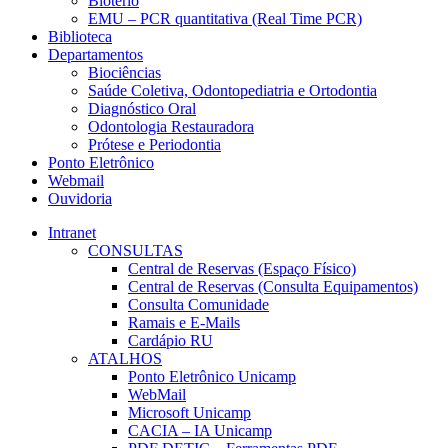
Biotério
EMU – PCR quantitativa (Real Time PCR)
Biblioteca
Departamentos
Biociências
Saúde Coletiva, Odontopediatria e Ortodontia
Diagnóstico Oral
Odontologia Restauradora
Prótese e Periodontia
Ponto Eletrônico
Webmail
Ouvidoria
Intranet
CONSULTAS
Central de Reservas (Espaço Físico)
Central de Reservas (Consulta Equipamentos)
Consulta Comunidade
Ramais e E-Mails
Cardápio RU
ATALHOS
Ponto Eletrônico Unicamp
WebMail
Microsoft Unicamp
CACIA – IA Unicamp