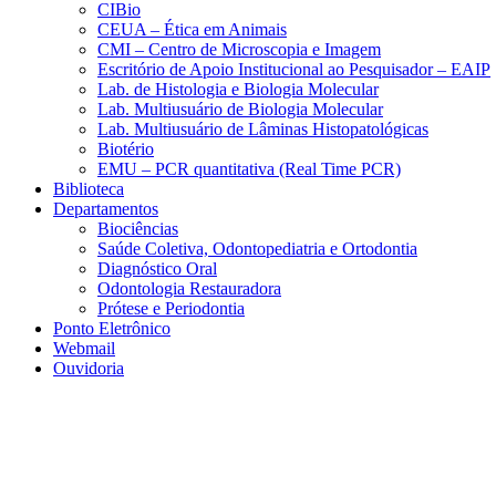
CIBio
CEUA – Ética em Animais
CMI – Centro de Microscopia e Imagem
Escritório de Apoio Institucional ao Pesquisador – EAIP
Lab. de Histologia e Biologia Molecular
Lab. Multiusuário de Biologia Molecular
Lab. Multiusuário de Lâminas Histopatológicas
Biotério
EMU – PCR quantitativa (Real Time PCR)
Biblioteca
Departamentos
Biociências
Saúde Coletiva, Odontopediatria e Ortodontia
Diagnóstico Oral
Odontologia Restauradora
Prótese e Periodontia
Ponto Eletrônico
Webmail
Ouvidoria
Aumentar fonte