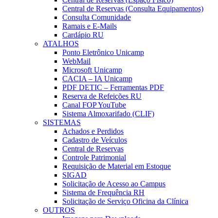
Central de Reservas (Consulta Equipamentos)
Consulta Comunidade
Ramais e E-Mails
Cardápio RU
ATALHOS
Ponto Eletrônico Unicamp
WebMail
Microsoft Unicamp
CACIA – IA Unicamp
PDF DETIC – Ferramentas PDF
Reserva de Refeições RU
Canal FOP YouTube
Sistema Almoxarifado (CLIF)
SISTEMAS
Achados e Perdidos
Cadastro de Veículos
Central de Reservas
Controle Patrimonial
Requisição de Material em Estoque
SIGAD
Solicitação de Acesso ao Campus
Sistema de Frequência RH
Solicitação de Serviço Oficina da Clínica
OUTROS