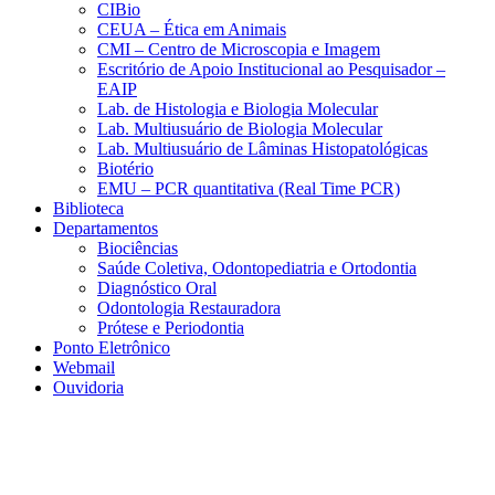
CIBio
CEUA – Ética em Animais
CMI – Centro de Microscopia e Imagem
Escritório de Apoio Institucional ao Pesquisador –
EAIP
Lab. de Histologia e Biologia Molecular
Lab. Multiusuário de Biologia Molecular
Lab. Multiusuário de Lâminas Histopatológicas
Biotério
EMU – PCR quantitativa (Real Time PCR)
Biblioteca
Departamentos
Biociências
Saúde Coletiva, Odontopediatria e Ortodontia
Diagnóstico Oral
Odontologia Restauradora
Prótese e Periodontia
Ponto Eletrônico
Webmail
Ouvidoria
Aumentar fonte