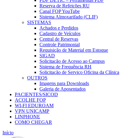
PDF DETIC – Ferramentas PDF
Reserva de Refeições RU
Canal FOP YouTube
Sistema Almoxarifado (CLIF)
SISTEMAS
Achados e Perdidos
Cadastro de Veículos
Central de Reservas
Controle Patrimonial
Requisição de Material em Estoque
SIGAD
Solicitação de Acesso ao Campus
Sistema de Frequência RH
Solicitação de Serviço Oficina da Clínica
OUTROS
Imagens para Downloads
Galeria de Aposentados
PACIENTES/SICOD
ACOLHE FOP
WI-FI EDUROAM
VPN UNICAMP
LINPHONE
COMO CHEGAR
Início