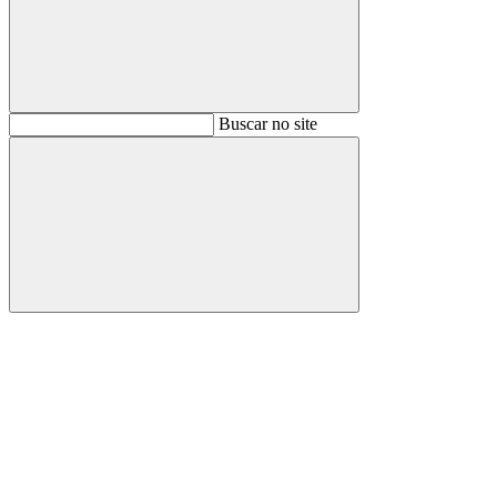
Buscar
Buscar no site
Buscar
Aumentar fonte
Diminuir fonte