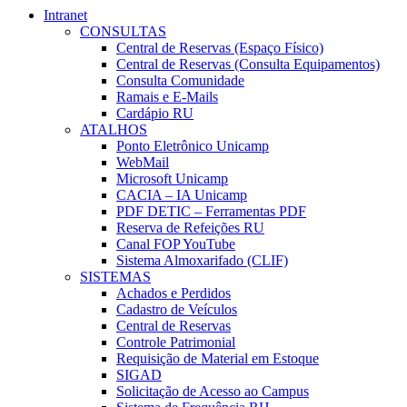
Intranet
CONSULTAS
Central de Reservas (Espaço Físico)
Central de Reservas (Consulta Equipamentos)
Consulta Comunidade
Ramais e E-Mails
Cardápio RU
ATALHOS
Ponto Eletrônico Unicamp
WebMail
Microsoft Unicamp
CACIA – IA Unicamp
PDF DETIC – Ferramentas PDF
Reserva de Refeições RU
Canal FOP YouTube
Sistema Almoxarifado (CLIF)
SISTEMAS
Achados e Perdidos
Cadastro de Veículos
Central de Reservas
Controle Patrimonial
Requisição de Material em Estoque
SIGAD
Solicitação de Acesso ao Campus