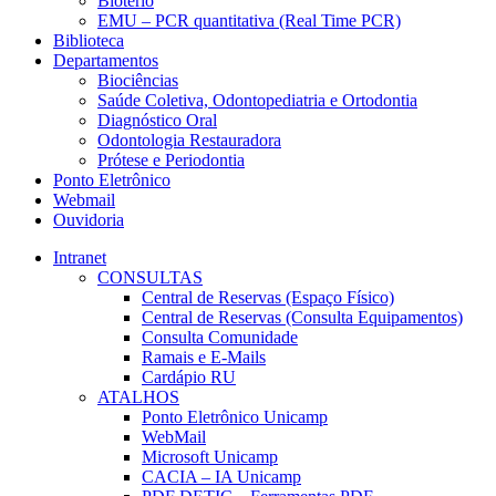
Biotério
EMU – PCR quantitativa (Real Time PCR)
Biblioteca
Departamentos
Biociências
Saúde Coletiva, Odontopediatria e Ortodontia
Diagnóstico Oral
Odontologia Restauradora
Prótese e Periodontia
Ponto Eletrônico
Webmail
Ouvidoria
Intranet
CONSULTAS
Central de Reservas (Espaço Físico)
Central de Reservas (Consulta Equipamentos)
Consulta Comunidade
Ramais e E-Mails
Cardápio RU
ATALHOS
Ponto Eletrônico Unicamp
WebMail
Microsoft Unicamp
CACIA – IA Unicamp