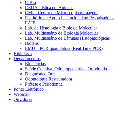
CIBio
CEUA – Ética em Animais
CMI – Centro de Microscopia e Imagem
Escritório de Apoio Institucional ao Pesquisador –
EAIP
Lab. de Histologia e Biologia Molecular
Lab. Multiusuário de Biologia Molecular
Lab. Multiusuário de Lâminas Histopatológicas
Biotério
EMU – PCR quantitativa (Real Time PCR)
Biblioteca
Departamentos
Biociências
Saúde Coletiva, Odontopediatria e Ortodontia
Diagnóstico Oral
Odontologia Restauradora
Prótese e Periodontia
Ponto Eletrônico
Webmail
Ouvidoria
Aumentar fonte