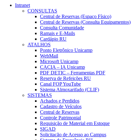
Intranet
CONSULTAS
Central de Reservas (Espaço Físico)
Central de Reservas (Consulta Equipamentos)
Consulta Comunidade
Ramais e E-Mails
Cardápio RU
ATALHOS
Ponto Eletrônico Unicamp
WebMail
Microsoft Unicamp
CACIA – IA Unicamp
PDF DETIC – Ferramentas PDF
Reserva de Refeições RU
Canal FOP YouTube
Sistema Almoxarifado (CLIF)
SISTEMAS
Achados e Perdidos
Cadastro de Veículos
Central de Reservas
Controle Patrimonial
Requisição de Material em Estoque
SIGAD
Solicitação de Acesso ao Campus