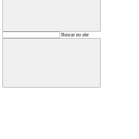
Buscar
Buscar no site
Buscar
Aumentar fonte
Diminuir fonte