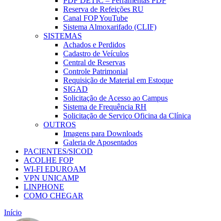
PDF DETIC – Ferramentas PDF
Reserva de Refeições RU
Canal FOP YouTube
Sistema Almoxarifado (CLIF)
SISTEMAS
Achados e Perdidos
Cadastro de Veículos
Central de Reservas
Controle Patrimonial
Requisição de Material em Estoque
SIGAD
Solicitação de Acesso ao Campus
Sistema de Frequência RH
Solicitação de Serviço Oficina da Clínica
OUTROS
Imagens para Downloads
Galeria de Aposentados
PACIENTES/SICOD
ACOLHE FOP
WI-FI EDUROAM
VPN UNICAMP
LINPHONE
COMO CHEGAR
Início