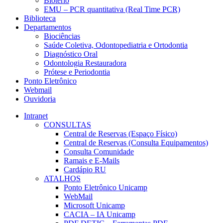
Biotério
EMU – PCR quantitativa (Real Time PCR)
Biblioteca
Departamentos
Biociências
Saúde Coletiva, Odontopediatria e Ortodontia
Diagnóstico Oral
Odontologia Restauradora
Prótese e Periodontia
Ponto Eletrônico
Webmail
Ouvidoria
Intranet
CONSULTAS
Central de Reservas (Espaço Físico)
Central de Reservas (Consulta Equipamentos)
Consulta Comunidade
Ramais e E-Mails
Cardápio RU
ATALHOS
Ponto Eletrônico Unicamp
WebMail
Microsoft Unicamp
CACIA – IA Unicamp