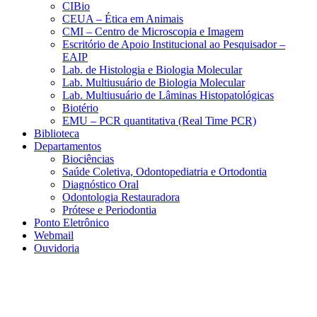
CIBio
CEUA – Ética em Animais
CMI – Centro de Microscopia e Imagem
Escritório de Apoio Institucional ao Pesquisador –
EAIP
Lab. de Histologia e Biologia Molecular
Lab. Multiusuário de Biologia Molecular
Lab. Multiusuário de Lâminas Histopatológicas
Biotério
EMU – PCR quantitativa (Real Time PCR)
Biblioteca
Departamentos
Biociências
Saúde Coletiva, Odontopediatria e Ortodontia
Diagnóstico Oral
Odontologia Restauradora
Prótese e Periodontia
Ponto Eletrônico
Webmail
Ouvidoria
Aumentar fonte