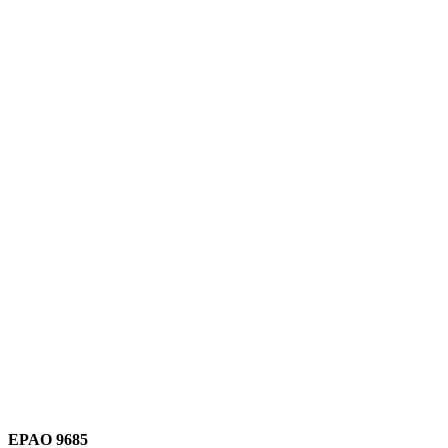
Link para o Instagram
Link para o Youtube
EPAO 9685