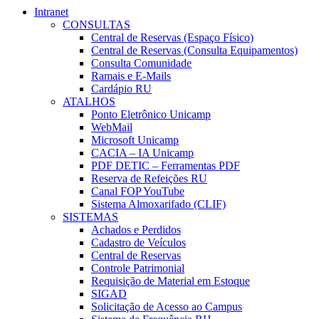
Intranet
CONSULTAS
Central de Reservas (Espaço Físico)
Central de Reservas (Consulta Equipamentos)
Consulta Comunidade
Ramais e E-Mails
Cardápio RU
ATALHOS
Ponto Eletrônico Unicamp
WebMail
Microsoft Unicamp
CACIA – IA Unicamp
PDF DETIC – Ferramentas PDF
Reserva de Refeições RU
Canal FOP YouTube
Sistema Almoxarifado (CLIF)
SISTEMAS
Achados e Perdidos
Cadastro de Veículos
Central de Reservas
Controle Patrimonial
Requisição de Material em Estoque
SIGAD
Solicitação de Acesso ao Campus