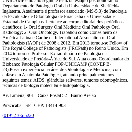
UNICAMP e no ano seguinte realizou estágio pós-doutoral no
Departamento de Patologia Oral da Universidade de Sheffield-
Inglaterra. Atualmente é professor associado (MS-5.3) de Patologia
da Faculdade de Odontologia de Piracicaba da Universidade
Estadual de Campinas. Pertence ao corpo editorial dos periódicos
científicos: 1- Oral Surgery Oral Medicine Oral Pathology Oral
Radiology; 2- Oral Oncology. Trabahou como Conselheiro da
América Latina e Caribe da International Association of Oral
Pathologists (IAOP) de 2008 a 2012. Em 2013 tornou-se Fellow of
The Royal College of Pathologists (FRCPath) no Reino Unido. Em
2014 tornou-se Professor Extraordinário de Patologia da
Universidade de Pretória-África do Sul. Atua como Coordenador do
Biobanco Patologia Celular FOP-UNICAMP (CONEP B-
23).Possui experiência na área de Odontologia e Medicina, com
ênfase em Anatomia Patológica, atuando principalmente nos
seguintes temas: AIDS, glândulas salivares, tumores odontogênicos,
técnicas de biologia molecular e histopatologia.
Av. Limeira, 901 - Caixa Postal 52 - Bairro Areião
Piracicaba - SP - CEP: 13414-903
(019) 2106-5220
Link para o Facebook