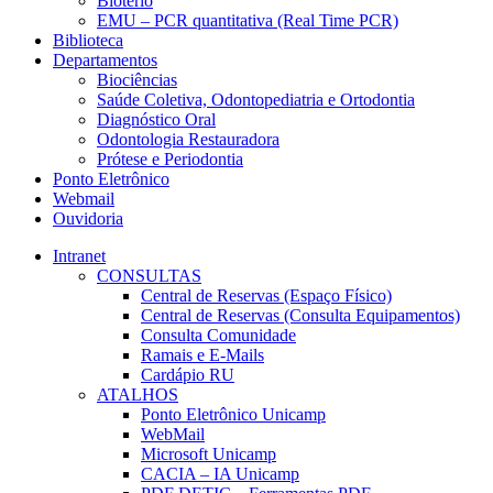
Biotério
EMU – PCR quantitativa (Real Time PCR)
Biblioteca
Departamentos
Biociências
Saúde Coletiva, Odontopediatria e Ortodontia
Diagnóstico Oral
Odontologia Restauradora
Prótese e Periodontia
Ponto Eletrônico
Webmail
Ouvidoria
Intranet
CONSULTAS
Central de Reservas (Espaço Físico)
Central de Reservas (Consulta Equipamentos)
Consulta Comunidade
Ramais e E-Mails
Cardápio RU
ATALHOS
Ponto Eletrônico Unicamp
WebMail
Microsoft Unicamp
CACIA – IA Unicamp