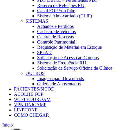
PDF DETIC – Ferramentas PDF
Reserva de Refeições RU
Canal FOP YouTube
Sistema Almoxarifado (CLIF)
SISTEMAS
Achados e Perdidos
Cadastro de Veículos
Central de Reservas
Controle Patrimonial
Requisição de Material em Estoque
SIGAD
Solicitação de Acesso ao Campus
Sistema de Frequência RH
Solicitação de Serviço Oficina da Clínica
OUTROS
Imagens para Downloads
Galeria de Aposentados
PACIENTES/SICOD
ACOLHE FOP
WI-FI EDUROAM
VPN UNICAMP
LINPHONE
COMO CHEGAR
Início