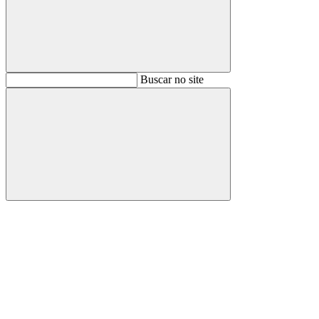
Buscar
Buscar no site
Buscar
Aumentar fonte
Diminuir fonte