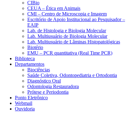
CIBio
CEUA – Ética em Animais
CMI – Centro de Microscopia e Imagem
Escritório de Apoio Institucional ao Pesquisador –
EAIP
Lab. de Histologia e Biologia Molecular
Lab. Multiusuário de Biologia Molecular
Lab. Multiusuário de Lâminas Histopatológicas
Biotério
EMU – PCR quantitativa (Real Time PCR)
Biblioteca
Departamentos
Biociências
Saúde Coletiva, Odontopediatria e Ortodontia
Diagnóstico Oral
Odontologia Restauradora
Prótese e Periodontia
Ponto Eletrônico
Webmail
Ouvidoria
Aumentar fonte