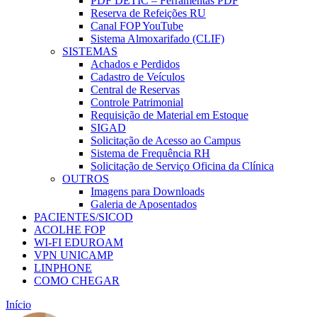
PDF DETIC – Ferramentas PDF
Reserva de Refeições RU
Canal FOP YouTube
Sistema Almoxarifado (CLIF)
SISTEMAS
Achados e Perdidos
Cadastro de Veículos
Central de Reservas
Controle Patrimonial
Requisição de Material em Estoque
SIGAD
Solicitação de Acesso ao Campus
Sistema de Frequência RH
Solicitação de Serviço Oficina da Clínica
OUTROS
Imagens para Downloads
Galeria de Aposentados
PACIENTES/SICOD
ACOLHE FOP
WI-FI EDUROAM
VPN UNICAMP
LINPHONE
COMO CHEGAR
Início