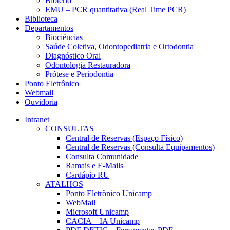
Biotério
EMU – PCR quantitativa (Real Time PCR)
Biblioteca
Departamentos
Biociências
Saúde Coletiva, Odontopediatria e Ortodontia
Diagnóstico Oral
Odontologia Restauradora
Prótese e Periodontia
Ponto Eletrônico
Webmail
Ouvidoria
Intranet
CONSULTAS
Central de Reservas (Espaço Físico)
Central de Reservas (Consulta Equipamentos)
Consulta Comunidade
Ramais e E-Mails
Cardápio RU
ATALHOS
Ponto Eletrônico Unicamp
WebMail
Microsoft Unicamp
CACIA – IA Unicamp