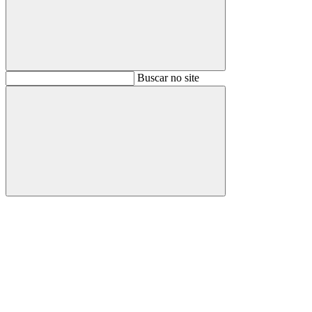
Buscar
Buscar no site
Buscar
Aumentar fonte
Diminuir fonte