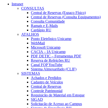
Intranet
CONSULTAS
Central de Reservas (Espaço Físico)
Central de Reservas (Consulta Equipamentos)
Consulta Comunidade
Ramais e E-Mails
Cardápio RU
ATALHOS
Ponto Eletrônico Unicamp
WebMail
Microsoft Unicamp
CACIA – IA Unicamp
PDF DETIC – Ferramentas PDF
Reserva de Refeições RU
Canal FOP YouTube
Sistema Almoxarifado (CLIF)
SISTEMAS
Achados e Perdidos
Cadastro de Veículos
Central de Reservas
Controle Patrimonial
Requisição de Material em Estoque
SIGAD
Solicitação de Acesso ao Campus