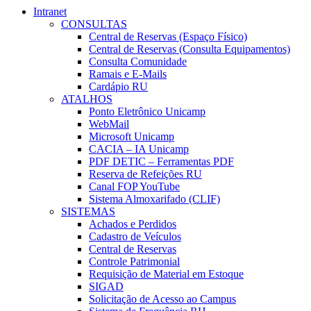
Intranet
CONSULTAS
Central de Reservas (Espaço Físico)
Central de Reservas (Consulta Equipamentos)
Consulta Comunidade
Ramais e E-Mails
Cardápio RU
ATALHOS
Ponto Eletrônico Unicamp
WebMail
Microsoft Unicamp
CACIA – IA Unicamp
PDF DETIC – Ferramentas PDF
Reserva de Refeições RU
Canal FOP YouTube
Sistema Almoxarifado (CLIF)
SISTEMAS
Achados e Perdidos
Cadastro de Veículos
Central de Reservas
Controle Patrimonial
Requisição de Material em Estoque
SIGAD
Solicitação de Acesso ao Campus