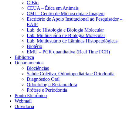
CIBio
CEUA – Ética em Animais
CMI – Centro de Microscopia e Imagem
Escritório de Apoio Institucional ao Pesquisador –
EAIP
Lab. de Histologia e Biologia Molecular
Lab. Multiusuário de Biologia Molecular
Lab. Multiusuário de Lâminas Histopatológicas
Biotério
EMU – PCR quantitativa (Real Time PCR)
Biblioteca
Departamentos
Biociências
Saúde Coletiva, Odontopediatria e Ortodontia
Diagnóstico Oral
Odontologia Restauradora
Prótese e Periodontia
Ponto Eletrônico
Webmail
Ouvidoria
Aumentar fonte