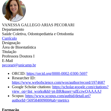
VANESSA GALLEGO ARIAS PECORARI
Departamento
Saúde Coletiva, Odontopediatria e Ortodontia
Currículo
Designação
Área de Bioestatística
Titulação
Professora Doutora I
E-Mail
pecorari@unicamp.br
ORCID:
https://orcid.org/0000-0002-0300-5697
Researcher ID:
https://www.webofscience.com/wos/author/record/1974687
Google Scholar citations:
https://scholar.google.com/citations?
view_op=list_works&hl=pt-BR&user=ufEcrwQAAAAJ
Scopus:
https://www.scopus.com/authid/detail.uri?
authorId=56958400900#tab=metrics
Formação