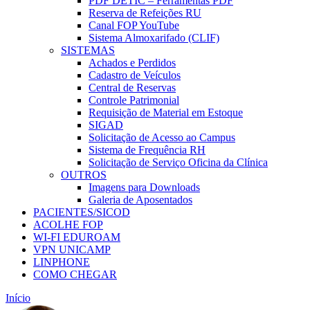
PDF DETIC – Ferramentas PDF
Reserva de Refeições RU
Canal FOP YouTube
Sistema Almoxarifado (CLIF)
SISTEMAS
Achados e Perdidos
Cadastro de Veículos
Central de Reservas
Controle Patrimonial
Requisição de Material em Estoque
SIGAD
Solicitação de Acesso ao Campus
Sistema de Frequência RH
Solicitação de Serviço Oficina da Clínica
OUTROS
Imagens para Downloads
Galeria de Aposentados
PACIENTES/SICOD
ACOLHE FOP
WI-FI EDUROAM
VPN UNICAMP
LINPHONE
COMO CHEGAR
Início