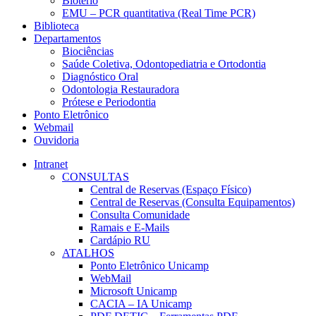
Biotério
EMU – PCR quantitativa (Real Time PCR)
Biblioteca
Departamentos
Biociências
Saúde Coletiva, Odontopediatria e Ortodontia
Diagnóstico Oral
Odontologia Restauradora
Prótese e Periodontia
Ponto Eletrônico
Webmail
Ouvidoria
Intranet
CONSULTAS
Central de Reservas (Espaço Físico)
Central de Reservas (Consulta Equipamentos)
Consulta Comunidade
Ramais e E-Mails
Cardápio RU
ATALHOS
Ponto Eletrônico Unicamp
WebMail
Microsoft Unicamp
CACIA – IA Unicamp