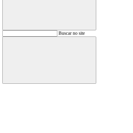
Buscar
Buscar no site
Buscar
Aumentar fonte
Diminuir fonte