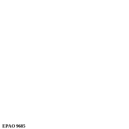
Link para o Instagram
Link para o Youtube
EPAO 9685