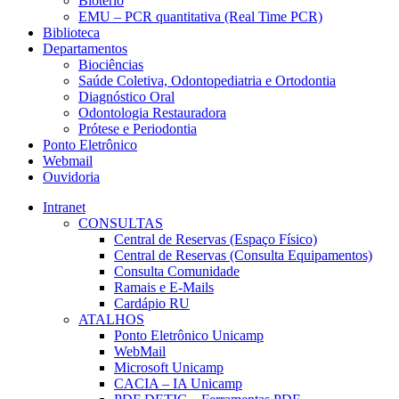
Biotério
EMU – PCR quantitativa (Real Time PCR)
Biblioteca
Departamentos
Biociências
Saúde Coletiva, Odontopediatria e Ortodontia
Diagnóstico Oral
Odontologia Restauradora
Prótese e Periodontia
Ponto Eletrônico
Webmail
Ouvidoria
Intranet
CONSULTAS
Central de Reservas (Espaço Físico)
Central de Reservas (Consulta Equipamentos)
Consulta Comunidade
Ramais e E-Mails
Cardápio RU
ATALHOS
Ponto Eletrônico Unicamp
WebMail
Microsoft Unicamp
CACIA – IA Unicamp