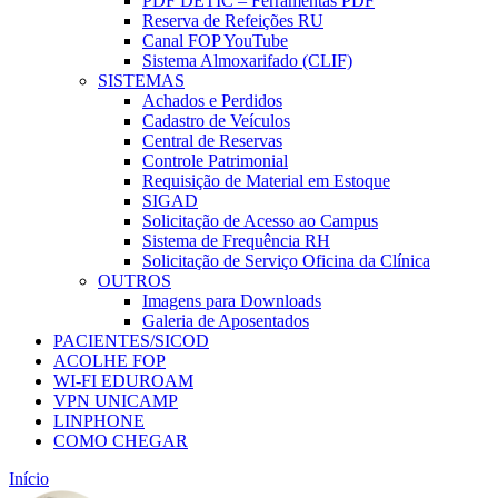
PDF DETIC – Ferramentas PDF
Reserva de Refeições RU
Canal FOP YouTube
Sistema Almoxarifado (CLIF)
SISTEMAS
Achados e Perdidos
Cadastro de Veículos
Central de Reservas
Controle Patrimonial
Requisição de Material em Estoque
SIGAD
Solicitação de Acesso ao Campus
Sistema de Frequência RH
Solicitação de Serviço Oficina da Clínica
OUTROS
Imagens para Downloads
Galeria de Aposentados
PACIENTES/SICOD
ACOLHE FOP
WI-FI EDUROAM
VPN UNICAMP
LINPHONE
COMO CHEGAR
Início