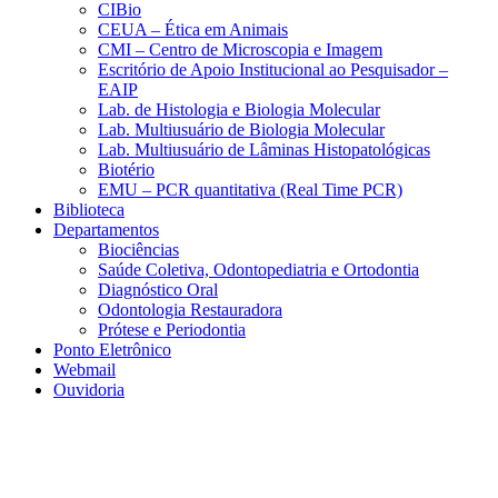
CIBio
CEUA – Ética em Animais
CMI – Centro de Microscopia e Imagem
Escritório de Apoio Institucional ao Pesquisador –
EAIP
Lab. de Histologia e Biologia Molecular
Lab. Multiusuário de Biologia Molecular
Lab. Multiusuário de Lâminas Histopatológicas
Biotério
EMU – PCR quantitativa (Real Time PCR)
Biblioteca
Departamentos
Biociências
Saúde Coletiva, Odontopediatria e Ortodontia
Diagnóstico Oral
Odontologia Restauradora
Prótese e Periodontia
Ponto Eletrônico
Webmail
Ouvidoria
Aumentar fonte