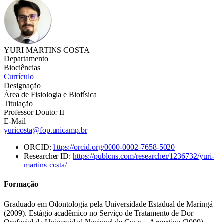
YURI MARTINS COSTA
Departamento
Biociências
Currículo
Designação
Área de Fisiologia e Biofísica
Titulação
Professor Doutor II
E-Mail
yuricosta@fop.unicamp.br
ORCID:
https://orcid.org/0000-0002-7658-5020
Researcher ID:
https://publons.com/researcher/1236732/yuri-
martins-costa/
Formação
Graduado em Odontologia pela Universidade Estadual de Maringá
(2009). Estágio acadêmico no Serviço de Tratamento de Dor
Orofacial da Universidad Nacional de Cuyo – Argentina (2009).