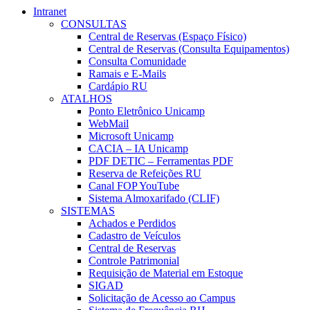
Intranet
CONSULTAS
Central de Reservas (Espaço Físico)
Central de Reservas (Consulta Equipamentos)
Consulta Comunidade
Ramais e E-Mails
Cardápio RU
ATALHOS
Ponto Eletrônico Unicamp
WebMail
Microsoft Unicamp
CACIA – IA Unicamp
PDF DETIC – Ferramentas PDF
Reserva de Refeições RU
Canal FOP YouTube
Sistema Almoxarifado (CLIF)
SISTEMAS
Achados e Perdidos
Cadastro de Veículos
Central de Reservas
Controle Patrimonial
Requisição de Material em Estoque
SIGAD
Solicitação de Acesso ao Campus