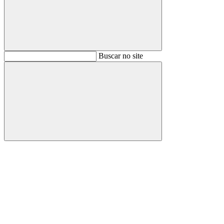
Buscar
Buscar no site
Buscar
Aumentar fonte
Diminuir fonte