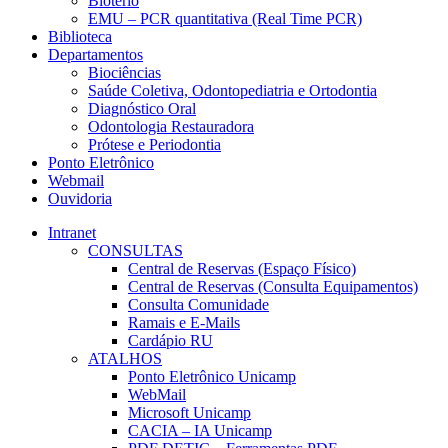
Biotério
EMU – PCR quantitativa (Real Time PCR)
Biblioteca
Departamentos
Biociências
Saúde Coletiva, Odontopediatria e Ortodontia
Diagnóstico Oral
Odontologia Restauradora
Prótese e Periodontia
Ponto Eletrônico
Webmail
Ouvidoria
Intranet
CONSULTAS
Central de Reservas (Espaço Físico)
Central de Reservas (Consulta Equipamentos)
Consulta Comunidade
Ramais e E-Mails
Cardápio RU
ATALHOS
Ponto Eletrônico Unicamp
WebMail
Microsoft Unicamp
CACIA – IA Unicamp