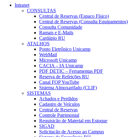
Intranet
CONSULTAS
Central de Reservas (Espaço Físico)
Central de Reservas (Consulta Equipamentos)
Consulta Comunidade
Ramais e E-Mails
Cardápio RU
ATALHOS
Ponto Eletrônico Unicamp
WebMail
Microsoft Unicamp
CACIA – IA Unicamp
PDF DETIC – Ferramentas PDF
Reserva de Refeições RU
Canal FOP YouTube
Sistema Almoxarifado (CLIF)
SISTEMAS
Achados e Perdidos
Cadastro de Veículos
Central de Reservas
Controle Patrimonial
Requisição de Material em Estoque
SIGAD
Solicitação de Acesso ao Campus