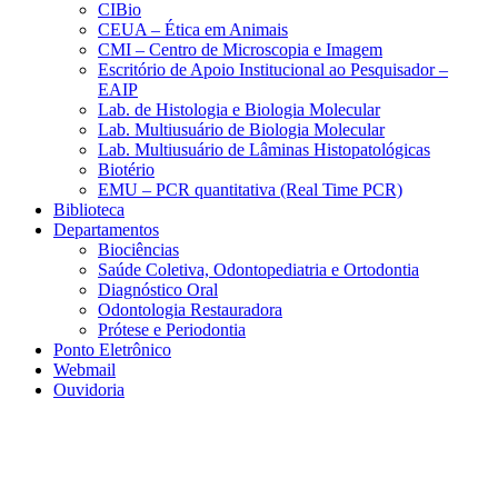
CIBio
CEUA – Ética em Animais
CMI – Centro de Microscopia e Imagem
Escritório de Apoio Institucional ao Pesquisador –
EAIP
Lab. de Histologia e Biologia Molecular
Lab. Multiusuário de Biologia Molecular
Lab. Multiusuário de Lâminas Histopatológicas
Biotério
EMU – PCR quantitativa (Real Time PCR)
Biblioteca
Departamentos
Biociências
Saúde Coletiva, Odontopediatria e Ortodontia
Diagnóstico Oral
Odontologia Restauradora
Prótese e Periodontia
Ponto Eletrônico
Webmail
Ouvidoria
Aumentar fonte