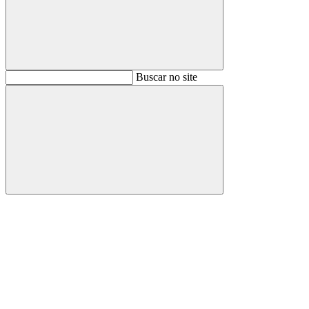
Buscar
Buscar no site
Buscar
Aumentar fonte
Diminuir fonte