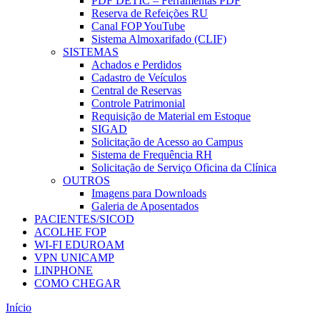
PDF DETIC – Ferramentas PDF
Reserva de Refeições RU
Canal FOP YouTube
Sistema Almoxarifado (CLIF)
SISTEMAS
Achados e Perdidos
Cadastro de Veículos
Central de Reservas
Controle Patrimonial
Requisição de Material em Estoque
SIGAD
Solicitação de Acesso ao Campus
Sistema de Frequência RH
Solicitação de Serviço Oficina da Clínica
OUTROS
Imagens para Downloads
Galeria de Aposentados
PACIENTES/SICOD
ACOLHE FOP
WI-FI EDUROAM
VPN UNICAMP
LINPHONE
COMO CHEGAR
Início