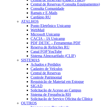
Central de Reservas (Consulta Equipamentos)
Consulta Comunidade
Ramais e E-Mails
Cardápio RU
ATALHOS
Ponto Eletrônico Unicamp
WebMail
Microsoft Unicamp
CACIA – IA Unicamp
PDF DETIC – Ferramentas PDF
Reserva de Refeições RU
Canal FOP YouTube
Sistema Almoxarifado (CLIF)
SISTEMAS
Achados e Perdidos
Cadastro de Veículos
Central de Reservas
Controle Patrimonial
Requisição de Material em Estoque
SIGAD
Solicitação de Acesso ao Campus
Sistema de Frequência RH
Solicitação de Serviço Oficina da Clínica
OUTROS