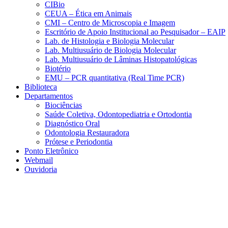
CIBio
CEUA – Ética em Animais
CMI – Centro de Microscopia e Imagem
Escritório de Apoio Institucional ao Pesquisador – EAIP
Lab. de Histologia e Biologia Molecular
Lab. Multiusuário de Biologia Molecular
Lab. Multiusuário de Lâminas Histopatológicas
Biotério
EMU – PCR quantitativa (Real Time PCR)
Biblioteca
Departamentos
Biociências
Saúde Coletiva, Odontopediatria e Ortodontia
Diagnóstico Oral
Odontologia Restauradora
Prótese e Periodontia
Ponto Eletrônico
Webmail
Ouvidoria
Aumentar fonte