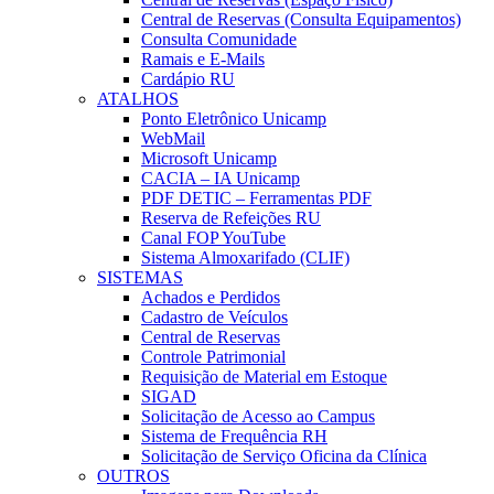
Central de Reservas (Consulta Equipamentos)
Consulta Comunidade
Ramais e E-Mails
Cardápio RU
ATALHOS
Ponto Eletrônico Unicamp
WebMail
Microsoft Unicamp
CACIA – IA Unicamp
PDF DETIC – Ferramentas PDF
Reserva de Refeições RU
Canal FOP YouTube
Sistema Almoxarifado (CLIF)
SISTEMAS
Achados e Perdidos
Cadastro de Veículos
Central de Reservas
Controle Patrimonial
Requisição de Material em Estoque
SIGAD
Solicitação de Acesso ao Campus
Sistema de Frequência RH
Solicitação de Serviço Oficina da Clínica
OUTROS