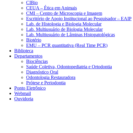
CIBio
CEUA – Ética em Animais
CMI – Centro de Microscopia e Imagem
Escritório de Apoio Institucional ao Pesquisador – EAIP
Lab. de Histologia e Biologia Molecular
Lab. Multiusuário de Biologia Molecular
Lab. Multiusuário de Lâminas Histopatológicas
Biotério
EMU – PCR quantitativa (Real Time PCR)
Biblioteca
Departamentos
Biociências
Saúde Coletiva, Odontopediatria e Ortodontia
Diagnóstico Oral
Odontologia Restauradora
Prótese e Periodontia
Ponto Eletrônico
Webmail
Ouvidoria
Aumentar fonte