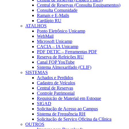
Central de Reservas (Consulta Equipamentos)
Consulta Comunidade
Ramais e E-Mails
Cardápio RU
ATALHOS
Ponto Eletrônico Unicamp
WebMail
Microsoft Unicamp
CACIA – IA Unicamp
PDF DETIC – Ferramentas PDF
Reserva de Refeições RU
Canal FOP YouTube
Sistema Almoxarifado (CLIF)
SISTEMAS
Achados e Perdidos
Cadastro de Veículos
Central de Reservas
Controle Patrimonial
Requisição de Material em Estoque
SIGAD
Solicitação de Acesso ao Campus
Sistema de Frequência RH
Solicitação de Serviço Oficina da Clínica
OUTROS