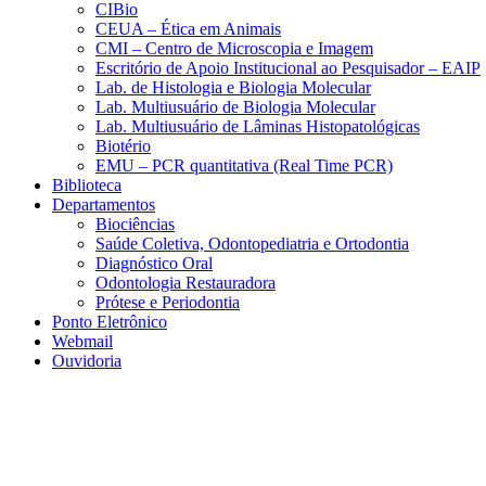
CIBio
CEUA – Ética em Animais
CMI – Centro de Microscopia e Imagem
Escritório de Apoio Institucional ao Pesquisador – EAIP
Lab. de Histologia e Biologia Molecular
Lab. Multiusuário de Biologia Molecular
Lab. Multiusuário de Lâminas Histopatológicas
Biotério
EMU – PCR quantitativa (Real Time PCR)
Biblioteca
Departamentos
Biociências
Saúde Coletiva, Odontopediatria e Ortodontia
Diagnóstico Oral
Odontologia Restauradora
Prótese e Periodontia
Ponto Eletrônico
Webmail
Ouvidoria
Aumentar fonte