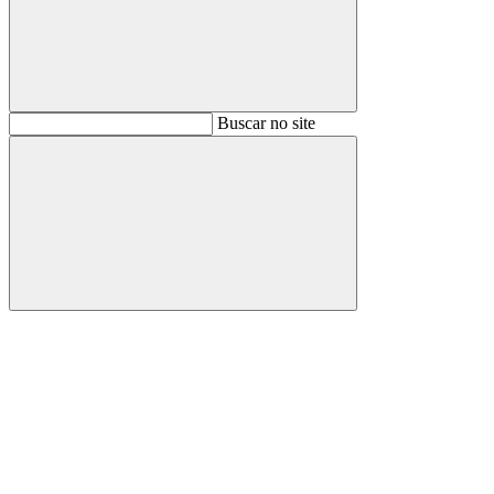
Buscar
Buscar no site
Buscar
Aumentar fonte
Diminuir fonte