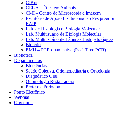
CIBio
CEUA – Ética em Animais
CMI – Centro de Microscopia e Imagem
Escritório de Apoio Institucional ao Pesquisador –
EAIP
Lab. de Histologia e Biologia Molecular
Lab. Multiusuário de Biologia Molecular
Lab. Multiusuário de Lâminas Histopatológicas
Biotério
EMU – PCR quantitativa (Real Time PCR)
Biblioteca
Departamentos
Biociências
Saúde Coletiva, Odontopediatria e Ortodontia
Diagnóstico Oral
Odontologia Restauradora
Prótese e Periodontia
Ponto Eletrônico
Webmail
Ouvidoria
Aumentar fonte