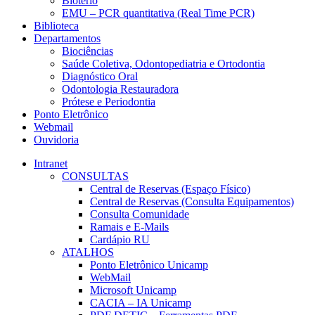
Biotério
EMU – PCR quantitativa (Real Time PCR)
Biblioteca
Departamentos
Biociências
Saúde Coletiva, Odontopediatria e Ortodontia
Diagnóstico Oral
Odontologia Restauradora
Prótese e Periodontia
Ponto Eletrônico
Webmail
Ouvidoria
Intranet
CONSULTAS
Central de Reservas (Espaço Físico)
Central de Reservas (Consulta Equipamentos)
Consulta Comunidade
Ramais e E-Mails
Cardápio RU
ATALHOS
Ponto Eletrônico Unicamp
WebMail
Microsoft Unicamp
CACIA – IA Unicamp