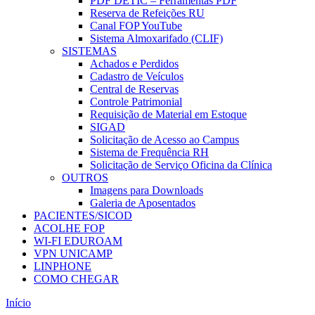
PDF DETIC – Ferramentas PDF
Reserva de Refeições RU
Canal FOP YouTube
Sistema Almoxarifado (CLIF)
SISTEMAS
Achados e Perdidos
Cadastro de Veículos
Central de Reservas
Controle Patrimonial
Requisição de Material em Estoque
SIGAD
Solicitação de Acesso ao Campus
Sistema de Frequência RH
Solicitação de Serviço Oficina da Clínica
OUTROS
Imagens para Downloads
Galeria de Aposentados
PACIENTES/SICOD
ACOLHE FOP
WI-FI EDUROAM
VPN UNICAMP
LINPHONE
COMO CHEGAR
Início