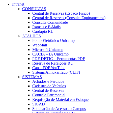
Intranet
CONSULTAS
Central de Reservas (Espaço Físico)
Central de Reservas (Consulta Equipamentos)
Consulta Comunidade
Ramais e E-Mails
Cardápio RU
ATALHOS
Ponto Eletrônico Unicamp
WebMail
Microsoft Unicamp
CACIA – IA Unicamp
PDF DETIC – Ferramentas PDF
Reserva de Refeições RU
Canal FOP YouTube
Sistema Almoxarifado (CLIF)
SISTEMAS
Achados e Perdidos
Cadastro de Veículos
Central de Reservas
Controle Patrimonial
Requisição de Material em Estoque
SIGAD
Solicitação de Acesso ao Campus