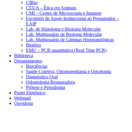
CIBio
CEUA – Ética em Animais
CMI – Centro de Microscopia e Imagem
Escritório de Apoio Institucional ao Pesquisador –
EAIP
Lab. de Histologia e Biologia Molecular
Lab. Multiusuário de Biologia Molecular
Lab. Multiusuário de Lâminas Histopatológicas
Biotério
EMU – PCR quantitativa (Real Time PCR)
Biblioteca
Departamentos
Biociências
Saúde Coletiva, Odontopediatria e Ortodontia
Diagnóstico Oral
Odontologia Restauradora
Prótese e Periodontia
Ponto Eletrônico
Webmail
Ouvidoria
Aumentar fonte