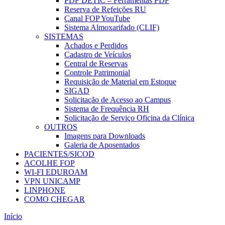
PDF DETIC – Ferramentas PDF
Reserva de Refeições RU
Canal FOP YouTube
Sistema Almoxarifado (CLIF)
SISTEMAS
Achados e Perdidos
Cadastro de Veículos
Central de Reservas
Controle Patrimonial
Requisição de Material em Estoque
SIGAD
Solicitação de Acesso ao Campus
Sistema de Frequência RH
Solicitação de Serviço Oficina da Clínica
OUTROS
Imagens para Downloads
Galeria de Aposentados
PACIENTES/SICOD
ACOLHE FOP
WI-FI EDUROAM
VPN UNICAMP
LINPHONE
COMO CHEGAR
Início