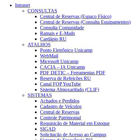
Intranet
CONSULTAS
Central de Reservas (Espaço Físico)
Central de Reservas (Consulta Equipamentos)
Consulta Comunidade
Ramais e E-Mails
Cardápio RU
ATALHOS
Ponto Eletrônico Unicamp
WebMail
Microsoft Unicamp
CACIA – IA Unicamp
PDF DETIC – Ferramentas PDF
Reserva de Refeições RU
Canal FOP YouTube
Sistema Almoxarifado (CLIF)
SISTEMAS
Achados e Perdidos
Cadastro de Veículos
Central de Reservas
Controle Patrimonial
Requisição de Material em Estoque
SIGAD
Solicitação de Acesso ao Campus