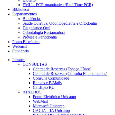
Biotério
EMU – PCR quantitativa (Real Time PCR)
Biblioteca
Departamentos
Biociências
Saúde Coletiva, Odontopediatria e Ortodontia
Diagnóstico Oral
Odontologia Restauradora
Prótese e Periodontia
Ponto Eletrônico
Webmail
Ouvidoria
Intranet
CONSULTAS
Central de Reservas (Espaço Físico)
Central de Reservas (Consulta Equipamentos)
Consulta Comunidade
Ramais e E-Mails
Cardápio RU
ATALHOS
Ponto Eletrônico Unicamp
WebMail
Microsoft Unicamp
CACIA – IA Unicamp