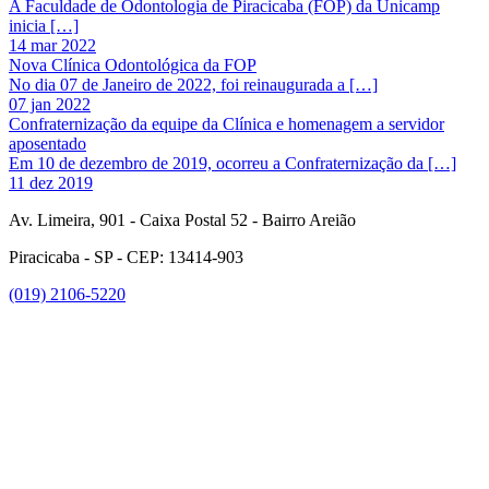
A Faculdade de Odontologia de Piracicaba (FOP) da Unicamp
inicia […]
14 mar 2022
Nova Clínica Odontológica da FOP
No dia 07 de Janeiro de 2022, foi reinaugurada a […]
07 jan 2022
Confraternização da equipe da Clínica e homenagem a servidor
aposentado
Em 10 de dezembro de 2019, ocorreu a Confraternização da […]
11 dez 2019
Av. Limeira, 901 - Caixa Postal 52 - Bairro Areião
Piracicaba - SP - CEP: 13414-903
(019) 2106-5220
Link para o Facebook
Link para o Instagram