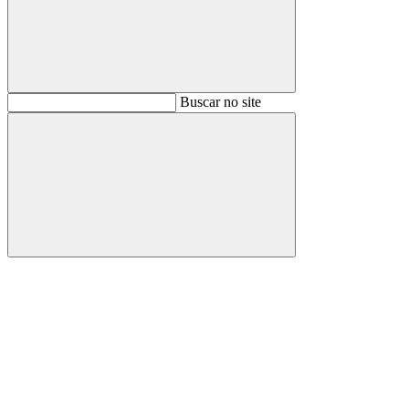
Buscar
Buscar no site
Buscar
Aumentar fonte
Diminuir fonte