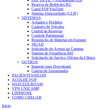
PDF DETIC – Ferramentas PDF
Reserva de Refeições RU
Canal FOP YouTube
Sistema Almoxarifado (CLIF)
SISTEMAS
Achados e Perdidos
Cadastro de Veículos
Central de Reservas
Controle Patrimonial
Requisição de Material em Estoque
SIGAD
Solicitação de Acesso ao Campus
Sistema de Frequência RH
Solicitação de Serviço Oficina da Clínica
OUTROS
Imagens para Downloads
Galeria de Aposentados
PACIENTES/SICOD
ACOLHE FOP
WI-FI EDUROAM
VPN UNICAMP
LINPHONE
COMO CHEGAR
Início