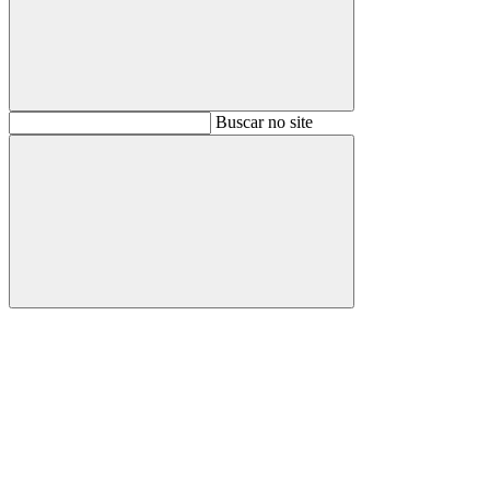
Buscar
Buscar no site
Buscar
Aumentar fonte
Diminuir fonte