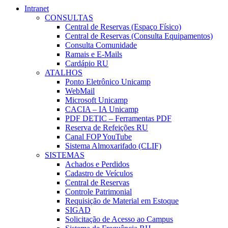
Intranet
CONSULTAS
Central de Reservas (Espaço Físico)
Central de Reservas (Consulta Equipamentos)
Consulta Comunidade
Ramais e E-Mails
Cardápio RU
ATALHOS
Ponto Eletrônico Unicamp
WebMail
Microsoft Unicamp
CACIA – IA Unicamp
PDF DETIC – Ferramentas PDF
Reserva de Refeições RU
Canal FOP YouTube
Sistema Almoxarifado (CLIF)
SISTEMAS
Achados e Perdidos
Cadastro de Veículos
Central de Reservas
Controle Patrimonial
Requisição de Material em Estoque
SIGAD
Solicitação de Acesso ao Campus