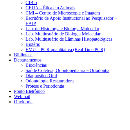
CIBio
CEUA – Ética em Animais
CMI – Centro de Microscopia e Imagem
Escritório de Apoio Institucional ao Pesquisador –
EAIP
Lab. de Histologia e Biologia Molecular
Lab. Multiusuário de Biologia Molecular
Lab. Multiusuário de Lâminas Histopatológicas
Biotério
EMU – PCR quantitativa (Real Time PCR)
Biblioteca
Departamentos
Biociências
Saúde Coletiva, Odontopediatria e Ortodontia
Diagnóstico Oral
Odontologia Restauradora
Prótese e Periodontia
Ponto Eletrônico
Webmail
Ouvidoria
Aumentar fonte