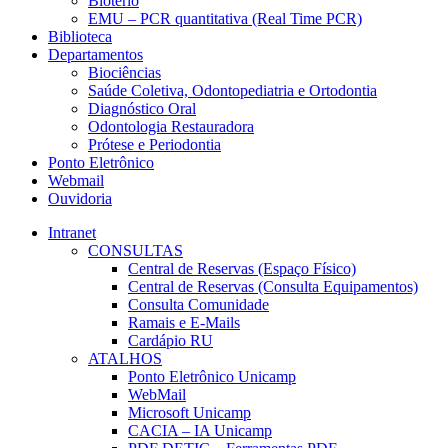
Biotério
EMU – PCR quantitativa (Real Time PCR)
Biblioteca
Departamentos
Biociências
Saúde Coletiva, Odontopediatria e Ortodontia
Diagnóstico Oral
Odontologia Restauradora
Prótese e Periodontia
Ponto Eletrônico
Webmail
Ouvidoria
Intranet
CONSULTAS
Central de Reservas (Espaço Físico)
Central de Reservas (Consulta Equipamentos)
Consulta Comunidade
Ramais e E-Mails
Cardápio RU
ATALHOS
Ponto Eletrônico Unicamp
WebMail
Microsoft Unicamp
CACIA – IA Unicamp