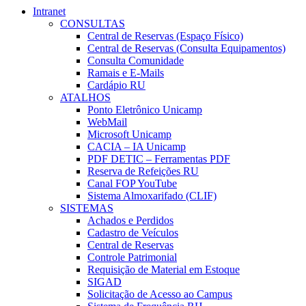
Intranet
CONSULTAS
Central de Reservas (Espaço Físico)
Central de Reservas (Consulta Equipamentos)
Consulta Comunidade
Ramais e E-Mails
Cardápio RU
ATALHOS
Ponto Eletrônico Unicamp
WebMail
Microsoft Unicamp
CACIA – IA Unicamp
PDF DETIC – Ferramentas PDF
Reserva de Refeições RU
Canal FOP YouTube
Sistema Almoxarifado (CLIF)
SISTEMAS
Achados e Perdidos
Cadastro de Veículos
Central de Reservas
Controle Patrimonial
Requisição de Material em Estoque
SIGAD
Solicitação de Acesso ao Campus