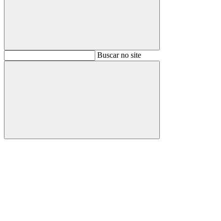
Buscar
Buscar no site
Buscar
Aumentar fonte
Diminuir fonte