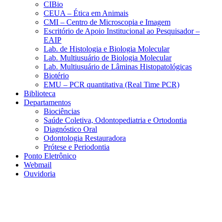
CIBio
CEUA – Ética em Animais
CMI – Centro de Microscopia e Imagem
Escritório de Apoio Institucional ao Pesquisador –
EAIP
Lab. de Histologia e Biologia Molecular
Lab. Multiusuário de Biologia Molecular
Lab. Multiusuário de Lâminas Histopatológicas
Biotério
EMU – PCR quantitativa (Real Time PCR)
Biblioteca
Departamentos
Biociências
Saúde Coletiva, Odontopediatria e Ortodontia
Diagnóstico Oral
Odontologia Restauradora
Prótese e Periodontia
Ponto Eletrônico
Webmail
Ouvidoria
Aumentar fonte