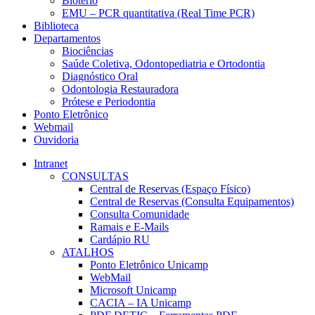
Biotério
EMU – PCR quantitativa (Real Time PCR)
Biblioteca
Departamentos
Biociências
Saúde Coletiva, Odontopediatria e Ortodontia
Diagnóstico Oral
Odontologia Restauradora
Prótese e Periodontia
Ponto Eletrônico
Webmail
Ouvidoria
Intranet
CONSULTAS
Central de Reservas (Espaço Físico)
Central de Reservas (Consulta Equipamentos)
Consulta Comunidade
Ramais e E-Mails
Cardápio RU
ATALHOS
Ponto Eletrônico Unicamp
WebMail
Microsoft Unicamp
CACIA – IA Unicamp