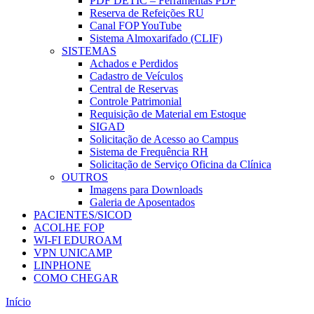
PDF DETIC – Ferramentas PDF
Reserva de Refeições RU
Canal FOP YouTube
Sistema Almoxarifado (CLIF)
SISTEMAS
Achados e Perdidos
Cadastro de Veículos
Central de Reservas
Controle Patrimonial
Requisição de Material em Estoque
SIGAD
Solicitação de Acesso ao Campus
Sistema de Frequência RH
Solicitação de Serviço Oficina da Clínica
OUTROS
Imagens para Downloads
Galeria de Aposentados
PACIENTES/SICOD
ACOLHE FOP
WI-FI EDUROAM
VPN UNICAMP
LINPHONE
COMO CHEGAR
Início