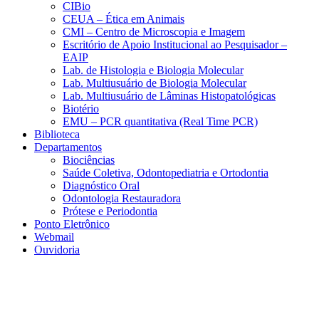
CIBio
CEUA – Ética em Animais
CMI – Centro de Microscopia e Imagem
Escritório de Apoio Institucional ao Pesquisador –
EAIP
Lab. de Histologia e Biologia Molecular
Lab. Multiusuário de Biologia Molecular
Lab. Multiusuário de Lâminas Histopatológicas
Biotério
EMU – PCR quantitativa (Real Time PCR)
Biblioteca
Departamentos
Biociências
Saúde Coletiva, Odontopediatria e Ortodontia
Diagnóstico Oral
Odontologia Restauradora
Prótese e Periodontia
Ponto Eletrônico
Webmail
Ouvidoria
Aumentar fonte