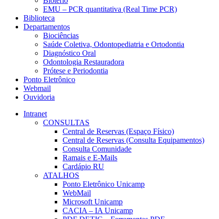
Biotério
EMU – PCR quantitativa (Real Time PCR)
Biblioteca
Departamentos
Biociências
Saúde Coletiva, Odontopediatria e Ortodontia
Diagnóstico Oral
Odontologia Restauradora
Prótese e Periodontia
Ponto Eletrônico
Webmail
Ouvidoria
Intranet
CONSULTAS
Central de Reservas (Espaço Físico)
Central de Reservas (Consulta Equipamentos)
Consulta Comunidade
Ramais e E-Mails
Cardápio RU
ATALHOS
Ponto Eletrônico Unicamp
WebMail
Microsoft Unicamp
CACIA – IA Unicamp