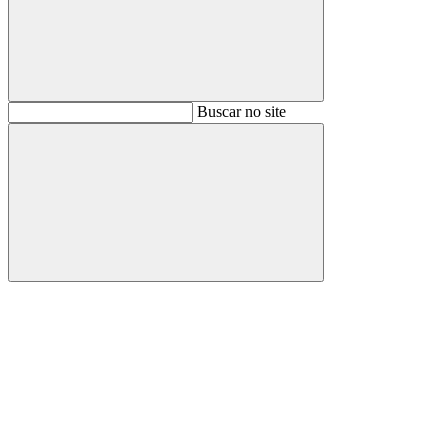
Buscar
Buscar no site
Buscar
Aumentar fonte
Diminuir fonte