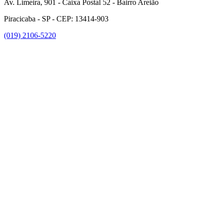
Av. Limeira, 901 - Caixa Postal 52 - Bairro Areião
Piracicaba - SP - CEP: 13414-903
(019) 2106-5220
Link para o Facebook
Link para o Instagram
Link para o Youtube