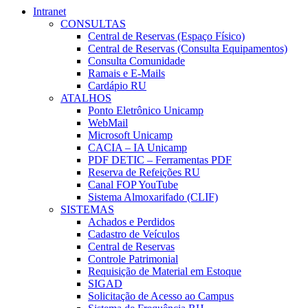
Intranet
CONSULTAS
Central de Reservas (Espaço Físico)
Central de Reservas (Consulta Equipamentos)
Consulta Comunidade
Ramais e E-Mails
Cardápio RU
ATALHOS
Ponto Eletrônico Unicamp
WebMail
Microsoft Unicamp
CACIA – IA Unicamp
PDF DETIC – Ferramentas PDF
Reserva de Refeições RU
Canal FOP YouTube
Sistema Almoxarifado (CLIF)
SISTEMAS
Achados e Perdidos
Cadastro de Veículos
Central de Reservas
Controle Patrimonial
Requisição de Material em Estoque
SIGAD
Solicitação de Acesso ao Campus