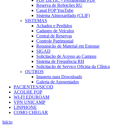
PDF DETIC – Ferramentas PDF
Reserva de Refeições RU
Canal FOP YouTube
Sistema Almoxarifado (CLIF)
SISTEMAS
Achados e Perdidos
Cadastro de Veículos
Central de Reservas
Controle Patrimonial
Requisição de Material em Estoque
SIGAD
Solicitação de Acesso ao Campus
Sistema de Frequência RH
Solicitação de Serviço Oficina da Clínica
OUTROS
Imagens para Downloads
Galeria de Aposentados
PACIENTES/SICOD
ACOLHE FOP
WI-FI EDUROAM
VPN UNICAMP
LINPHONE
COMO CHEGAR
Início