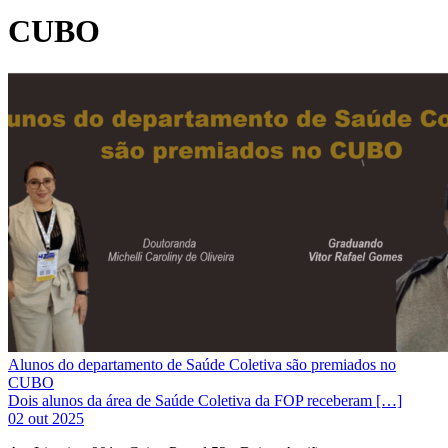
CUBO
Alunos do departamento de Saúde Coletiva são premiados no
CUBO
Dois alunos da área de Saúde Coletiva da FOP receberam […]
02 out 2025