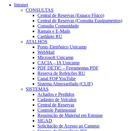
Intranet
CONSULTAS
Central de Reservas (Espaço Físico)
Central de Reservas (Consulta Equipamentos)
Consulta Comunidade
Ramais e E-Mails
Cardápio RU
ATALHOS
Ponto Eletrônico Unicamp
WebMail
Microsoft Unicamp
CACIA – IA Unicamp
PDF DETIC – Ferramentas PDF
Reserva de Refeições RU
Canal FOP YouTube
Sistema Almoxarifado (CLIF)
SISTEMAS
Achados e Perdidos
Cadastro de Veículos
Central de Reservas
Controle Patrimonial
Requisição de Material em Estoque
SIGAD
Solicitação de Acesso ao Campus