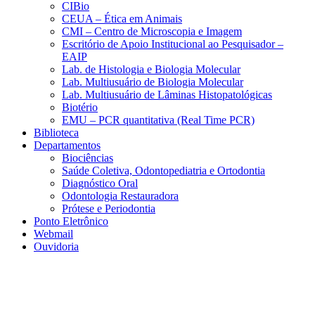
CIBio
CEUA – Ética em Animais
CMI – Centro de Microscopia e Imagem
Escritório de Apoio Institucional ao Pesquisador –
EAIP
Lab. de Histologia e Biologia Molecular
Lab. Multiusuário de Biologia Molecular
Lab. Multiusuário de Lâminas Histopatológicas
Biotério
EMU – PCR quantitativa (Real Time PCR)
Biblioteca
Departamentos
Biociências
Saúde Coletiva, Odontopediatria e Ortodontia
Diagnóstico Oral
Odontologia Restauradora
Prótese e Periodontia
Ponto Eletrônico
Webmail
Ouvidoria
Aumentar fonte