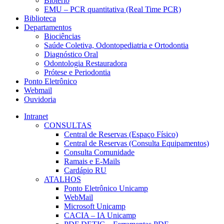
Biotério
EMU – PCR quantitativa (Real Time PCR)
Biblioteca
Departamentos
Biociências
Saúde Coletiva, Odontopediatria e Ortodontia
Diagnóstico Oral
Odontologia Restauradora
Prótese e Periodontia
Ponto Eletrônico
Webmail
Ouvidoria
Intranet
CONSULTAS
Central de Reservas (Espaço Físico)
Central de Reservas (Consulta Equipamentos)
Consulta Comunidade
Ramais e E-Mails
Cardápio RU
ATALHOS
Ponto Eletrônico Unicamp
WebMail
Microsoft Unicamp
CACIA – IA Unicamp