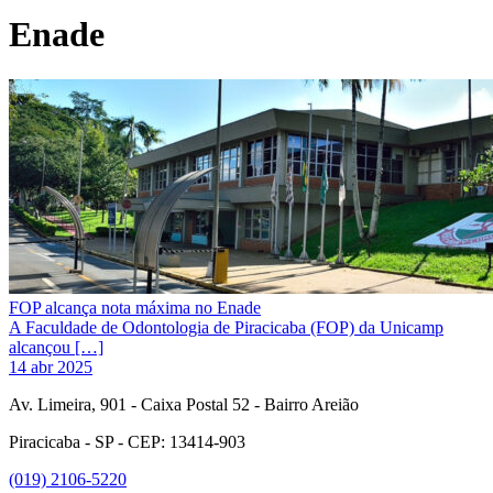
Enade
FOP alcança nota máxima no Enade
A Faculdade de Odontologia de Piracicaba (FOP) da Unicamp
alcançou […]
14 abr 2025
Av. Limeira, 901 - Caixa Postal 52 - Bairro Areião
Piracicaba - SP - CEP: 13414-903
(019) 2106-5220