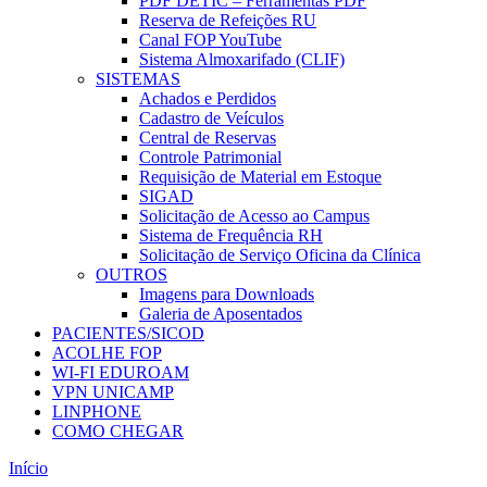
PDF DETIC – Ferramentas PDF
Reserva de Refeições RU
Canal FOP YouTube
Sistema Almoxarifado (CLIF)
SISTEMAS
Achados e Perdidos
Cadastro de Veículos
Central de Reservas
Controle Patrimonial
Requisição de Material em Estoque
SIGAD
Solicitação de Acesso ao Campus
Sistema de Frequência RH
Solicitação de Serviço Oficina da Clínica
OUTROS
Imagens para Downloads
Galeria de Aposentados
PACIENTES/SICOD
ACOLHE FOP
WI-FI EDUROAM
VPN UNICAMP
LINPHONE
COMO CHEGAR
Início