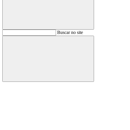
Buscar
Buscar no site
Buscar
Aumentar fonte
Diminuir fonte