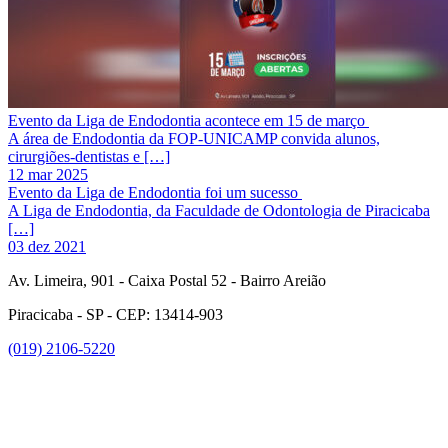
Evento da Liga de Endodontia acontece em 15 de março
A área de Endodontia da FOP-UNICAMP convida alunos,
cirurgiões-dentistas e […]
12 mar 2025
Evento da Liga de Endodontia foi um sucesso
A Liga de Endodontia, da Faculdade de Odontologia de Piracicaba
[…]
03 dez 2021
Av. Limeira, 901 - Caixa Postal 52 - Bairro Areião
Piracicaba - SP - CEP: 13414-903
(019) 2106-5220
Link para o Facebook