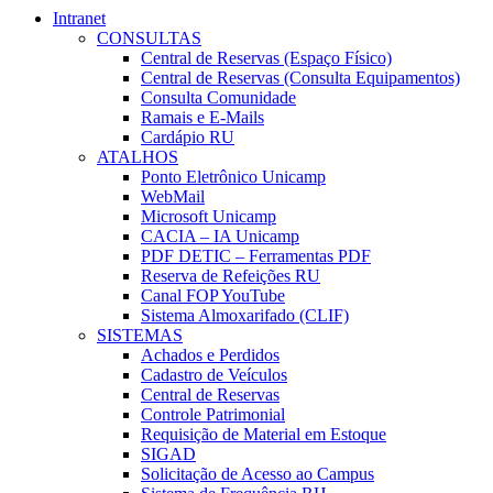
Intranet
CONSULTAS
Central de Reservas (Espaço Físico)
Central de Reservas (Consulta Equipamentos)
Consulta Comunidade
Ramais e E-Mails
Cardápio RU
ATALHOS
Ponto Eletrônico Unicamp
WebMail
Microsoft Unicamp
CACIA – IA Unicamp
PDF DETIC – Ferramentas PDF
Reserva de Refeições RU
Canal FOP YouTube
Sistema Almoxarifado (CLIF)
SISTEMAS
Achados e Perdidos
Cadastro de Veículos
Central de Reservas
Controle Patrimonial
Requisição de Material em Estoque
SIGAD
Solicitação de Acesso ao Campus