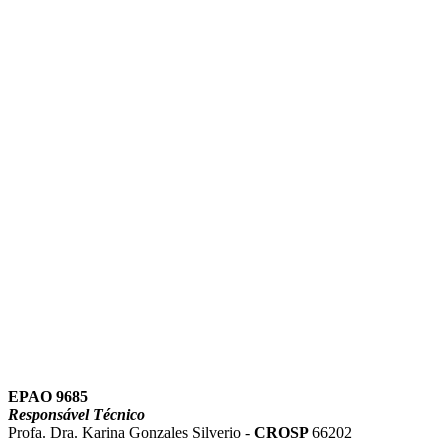
Link para o Instagram
Link para o Youtube
EPAO 9685
Responsável Técnico
Profa. Dra. Karina Gonzales Silverio -
CROSP
66202