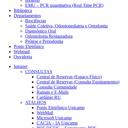
Biotério
EMU – PCR quantitativa (Real Time PCR)
Biblioteca
Departamentos
Biociências
Saúde Coletiva, Odontopediatria e Ortodontia
Diagnóstico Oral
Odontologia Restauradora
Prótese e Periodontia
Ponto Eletrônico
Webmail
Ouvidoria
Intranet
CONSULTAS
Central de Reservas (Espaço Físico)
Central de Reservas (Consulta Equipamentos)
Consulta Comunidade
Ramais e E-Mails
Cardápio RU
ATALHOS
Ponto Eletrônico Unicamp
WebMail
Microsoft Unicamp
CACIA – IA Unicamp