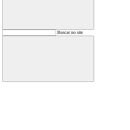
Buscar
Buscar no site
Buscar
Aumentar fonte
Diminuir fonte