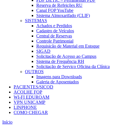
PDF DETIC – Ferramentas PDF
Reserva de Refeições RU
Canal FOP YouTube
Sistema Almoxarifado (CLIF)
SISTEMAS
Achados e Perdidos
Cadastro de Veículos
Central de Reservas
Controle Patrimonial
Requisição de Material em Estoque
SIGAD
Solicitação de Acesso ao Campus
Sistema de Frequência RH
Solicitação de Serviço Oficina da Clínica
OUTROS
Imagens para Downloads
Galeria de Aposentados
PACIENTES/SICOD
ACOLHE FOP
WI-FI EDUROAM
VPN UNICAMP
LINPHONE
COMO CHEGAR
Início