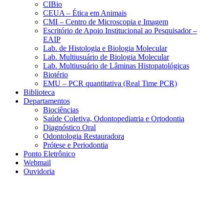
CIBio
CEUA – Ética em Animais
CMI – Centro de Microscopia e Imagem
Escritório de Apoio Institucional ao Pesquisador –
EAIP
Lab. de Histologia e Biologia Molecular
Lab. Multiusuário de Biologia Molecular
Lab. Multiusuário de Lâminas Histopatológicas
Biotério
EMU – PCR quantitativa (Real Time PCR)
Biblioteca
Departamentos
Biociências
Saúde Coletiva, Odontopediatria e Ortodontia
Diagnóstico Oral
Odontologia Restauradora
Prótese e Periodontia
Ponto Eletrônico
Webmail
Ouvidoria
Aumentar fonte