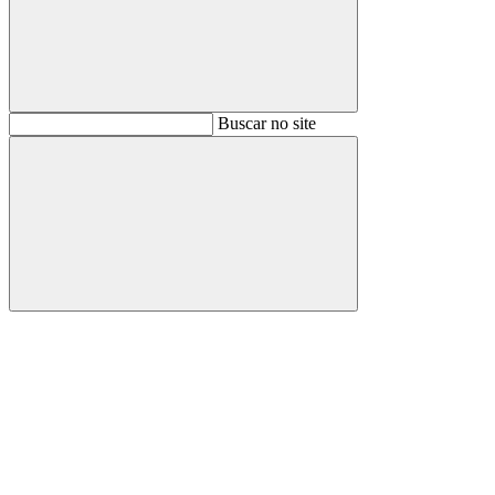
Buscar
Buscar no site
Buscar
Aumentar fonte
Diminuir fonte