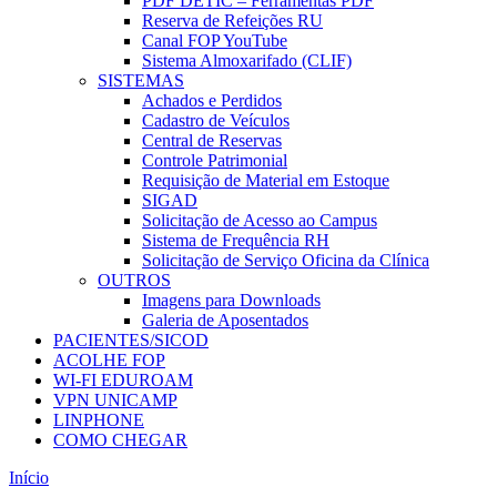
PDF DETIC – Ferramentas PDF
Reserva de Refeições RU
Canal FOP YouTube
Sistema Almoxarifado (CLIF)
SISTEMAS
Achados e Perdidos
Cadastro de Veículos
Central de Reservas
Controle Patrimonial
Requisição de Material em Estoque
SIGAD
Solicitação de Acesso ao Campus
Sistema de Frequência RH
Solicitação de Serviço Oficina da Clínica
OUTROS
Imagens para Downloads
Galeria de Aposentados
PACIENTES/SICOD
ACOLHE FOP
WI-FI EDUROAM
VPN UNICAMP
LINPHONE
COMO CHEGAR
Início