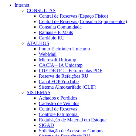
Intranet
CONSULTAS
Central de Reservas (Espaço Físico)
Central de Reservas (Consulta Equipamentos)
Consulta Comunidade
Ramais e E-Mails
Cardápio RU
ATALHOS
Ponto Eletrônico Unicamp
WebMail
Microsoft Unicamp
CACIA – IA Unicamp
PDF DETIC – Ferramentas PDF
Reserva de Refeições RU
Canal FOP YouTube
Sistema Almoxarifado (CLIF)
SISTEMAS
Achados e Perdidos
Cadastro de Veículos
Central de Reservas
Controle Patrimonial
Requisição de Material em Estoque
SIGAD
Solicitação de Acesso ao Campus