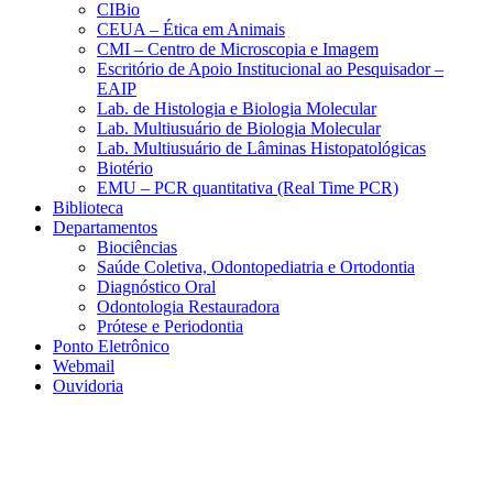
CIBio
CEUA – Ética em Animais
CMI – Centro de Microscopia e Imagem
Escritório de Apoio Institucional ao Pesquisador –
EAIP
Lab. de Histologia e Biologia Molecular
Lab. Multiusuário de Biologia Molecular
Lab. Multiusuário de Lâminas Histopatológicas
Biotério
EMU – PCR quantitativa (Real Time PCR)
Biblioteca
Departamentos
Biociências
Saúde Coletiva, Odontopediatria e Ortodontia
Diagnóstico Oral
Odontologia Restauradora
Prótese e Periodontia
Ponto Eletrônico
Webmail
Ouvidoria
Aumentar fonte