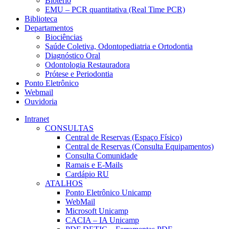
Biotério
EMU – PCR quantitativa (Real Time PCR)
Biblioteca
Departamentos
Biociências
Saúde Coletiva, Odontopediatria e Ortodontia
Diagnóstico Oral
Odontologia Restauradora
Prótese e Periodontia
Ponto Eletrônico
Webmail
Ouvidoria
Intranet
CONSULTAS
Central de Reservas (Espaço Físico)
Central de Reservas (Consulta Equipamentos)
Consulta Comunidade
Ramais e E-Mails
Cardápio RU
ATALHOS
Ponto Eletrônico Unicamp
WebMail
Microsoft Unicamp
CACIA – IA Unicamp