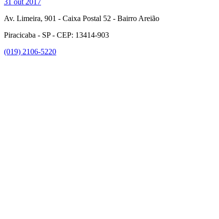
31 out 2017
Av. Limeira, 901 - Caixa Postal 52 - Bairro Areião
Piracicaba - SP - CEP: 13414-903
(019) 2106-5220
Link para o Facebook
Link para o Instagram
Link para o Youtube