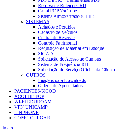
PDF DETIC – Ferramentas PDF
Reserva de Refeições RU
Canal FOP YouTube
Sistema Almoxarifado (CLIF)
SISTEMAS
Achados e Perdidos
Cadastro de Veículos
Central de Reservas
Controle Patrimonial
Requisição de Material em Estoque
SIGAD
Solicitação de Acesso ao Campus
Sistema de Frequência RH
Solicitação de Serviço Oficina da Clínica
OUTROS
Imagens para Downloads
Galeria de Aposentados
PACIENTES/SICOD
ACOLHE FOP
WI-FI EDUROAM
VPN UNICAMP
LINPHONE
COMO CHEGAR
Início