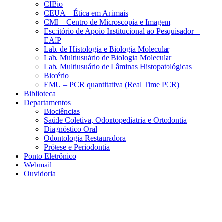
CIBio
CEUA – Ética em Animais
CMI – Centro de Microscopia e Imagem
Escritório de Apoio Institucional ao Pesquisador –
EAIP
Lab. de Histologia e Biologia Molecular
Lab. Multiusuário de Biologia Molecular
Lab. Multiusuário de Lâminas Histopatológicas
Biotério
EMU – PCR quantitativa (Real Time PCR)
Biblioteca
Departamentos
Biociências
Saúde Coletiva, Odontopediatria e Ortodontia
Diagnóstico Oral
Odontologia Restauradora
Prótese e Periodontia
Ponto Eletrônico
Webmail
Ouvidoria
Aumentar fonte