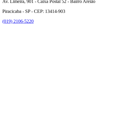
Av. Limeira, 901 - Caixa Postal 52 - Bairro Areião
Piracicaba - SP - CEP: 13414-903
(019) 2106-5220
Link para o Facebook
Link para o Instagram
Link para o Youtube