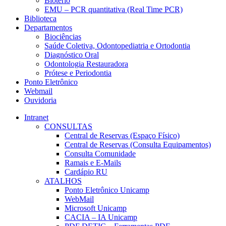
Biotério
EMU – PCR quantitativa (Real Time PCR)
Biblioteca
Departamentos
Biociências
Saúde Coletiva, Odontopediatria e Ortodontia
Diagnóstico Oral
Odontologia Restauradora
Prótese e Periodontia
Ponto Eletrônico
Webmail
Ouvidoria
Intranet
CONSULTAS
Central de Reservas (Espaço Físico)
Central de Reservas (Consulta Equipamentos)
Consulta Comunidade
Ramais e E-Mails
Cardápio RU
ATALHOS
Ponto Eletrônico Unicamp
WebMail
Microsoft Unicamp
CACIA – IA Unicamp