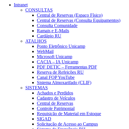
Intranet
CONSULTAS
Central de Reservas (Espaço Físico)
Central de Reservas (Consulta Equipamentos)
Consulta Comunidade
Ramais e E-Mails
Cardápio RU
ATALHOS
Ponto Eletrônico Unicamp
WebMail
Microsoft Unicamp
CACIA – IA Unicamp
PDF DETIC – Ferramentas PDF
Reserva de Refeições RU
Canal FOP YouTube
Sistema Almoxarifado (CLIF)
SISTEMAS
Achados e Perdidos
Cadastro de Veículos
Central de Reservas
Controle Patrimonial
Requisição de Material em Estoque
SIGAD
Solicitação de Acesso ao Campus