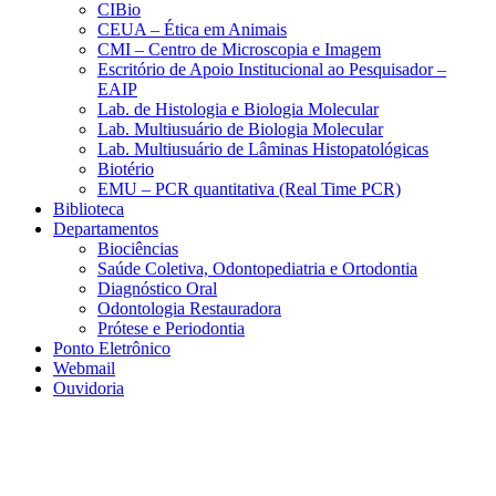
CIBio
CEUA – Ética em Animais
CMI – Centro de Microscopia e Imagem
Escritório de Apoio Institucional ao Pesquisador –
EAIP
Lab. de Histologia e Biologia Molecular
Lab. Multiusuário de Biologia Molecular
Lab. Multiusuário de Lâminas Histopatológicas
Biotério
EMU – PCR quantitativa (Real Time PCR)
Biblioteca
Departamentos
Biociências
Saúde Coletiva, Odontopediatria e Ortodontia
Diagnóstico Oral
Odontologia Restauradora
Prótese e Periodontia
Ponto Eletrônico
Webmail
Ouvidoria
Aumentar fonte