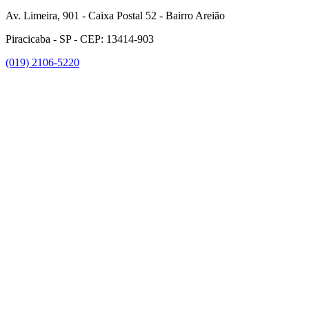
Av. Limeira, 901 - Caixa Postal 52 - Bairro Areião
Piracicaba - SP - CEP: 13414-903
(019) 2106-5220
Link para o Facebook
Link para o Instagram
Link para o Youtube