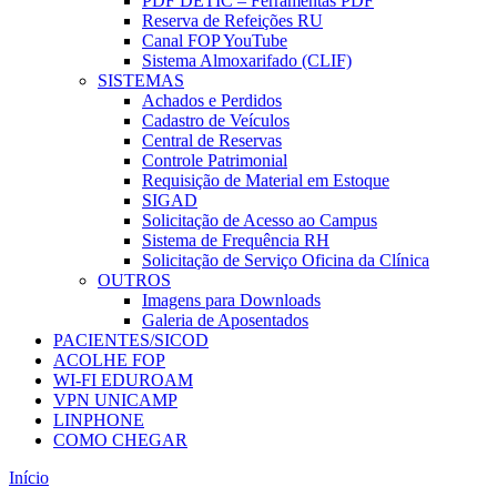
PDF DETIC – Ferramentas PDF
Reserva de Refeições RU
Canal FOP YouTube
Sistema Almoxarifado (CLIF)
SISTEMAS
Achados e Perdidos
Cadastro de Veículos
Central de Reservas
Controle Patrimonial
Requisição de Material em Estoque
SIGAD
Solicitação de Acesso ao Campus
Sistema de Frequência RH
Solicitação de Serviço Oficina da Clínica
OUTROS
Imagens para Downloads
Galeria de Aposentados
PACIENTES/SICOD
ACOLHE FOP
WI-FI EDUROAM
VPN UNICAMP
LINPHONE
COMO CHEGAR
Início