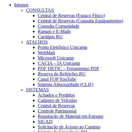
Intranet
CONSULTAS
Central de Reservas (Espaço Físico)
Central de Reservas (Consulta Equipamentos)
Consulta Comunidade
Ramais e E-Mails
Cardápio RU
ATALHOS
Ponto Eletrônico Unicamp
WebMail
Microsoft Unicamp
CACIA – IA Unicamp
PDF DETIC – Ferramentas PDF
Reserva de Refeições RU
Canal FOP YouTube
Sistema Almoxarifado (CLIF)
SISTEMAS
Achados e Perdidos
Cadastro de Veículos
Central de Reservas
Controle Patrimonial
Requisição de Material em Estoque
SIGAD
Solicitação de Acesso ao Campus