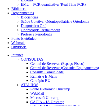
Biotério
EMU – PCR quantitativa (Real Time PCR)
Biblioteca
Departamentos
Biociências
Saúde Coletiva, Odontopediatria e Ortodontia
Diagnóstico Oral
Odontologia Restauradora
Prótese e Periodontia
Ponto Eletrônico
Webmail
Ouvidoria
Intranet
CONSULTAS
Central de Reservas (Espaço Físico)
Central de Reservas (Consulta Equipamentos)
Consulta Comunidade
Ramais e E-Mails
Cardápio RU
ATALHOS
Ponto Eletrônico Unicamp
WebMail
Microsoft Unicamp
CACIA – IA Unicamp