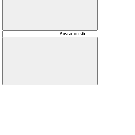
Buscar
Buscar no site
Buscar
Aumentar fonte
Diminuir fonte