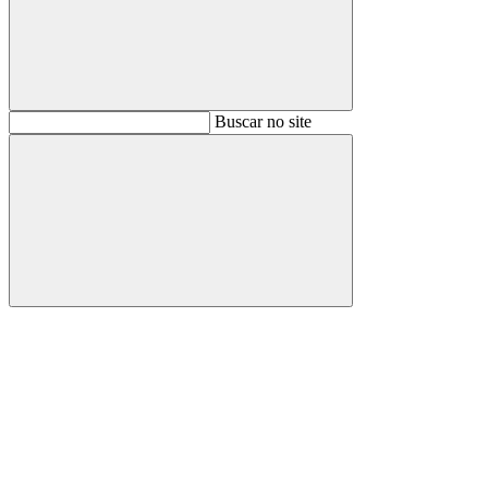
Buscar
Buscar no site
Buscar
Aumentar fonte
Diminuir fonte