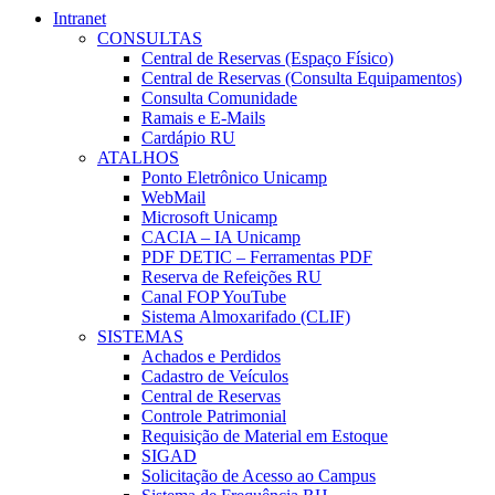
Intranet
CONSULTAS
Central de Reservas (Espaço Físico)
Central de Reservas (Consulta Equipamentos)
Consulta Comunidade
Ramais e E-Mails
Cardápio RU
ATALHOS
Ponto Eletrônico Unicamp
WebMail
Microsoft Unicamp
CACIA – IA Unicamp
PDF DETIC – Ferramentas PDF
Reserva de Refeições RU
Canal FOP YouTube
Sistema Almoxarifado (CLIF)
SISTEMAS
Achados e Perdidos
Cadastro de Veículos
Central de Reservas
Controle Patrimonial
Requisição de Material em Estoque
SIGAD
Solicitação de Acesso ao Campus