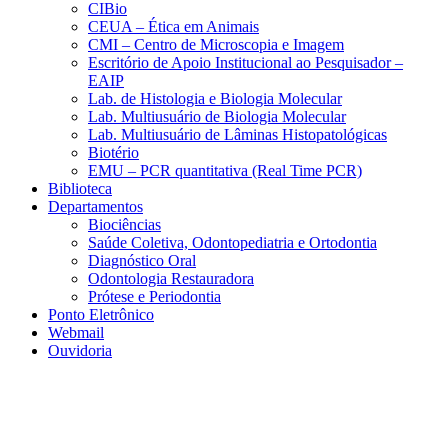
CIBio
CEUA – Ética em Animais
CMI – Centro de Microscopia e Imagem
Escritório de Apoio Institucional ao Pesquisador –
EAIP
Lab. de Histologia e Biologia Molecular
Lab. Multiusuário de Biologia Molecular
Lab. Multiusuário de Lâminas Histopatológicas
Biotério
EMU – PCR quantitativa (Real Time PCR)
Biblioteca
Departamentos
Biociências
Saúde Coletiva, Odontopediatria e Ortodontia
Diagnóstico Oral
Odontologia Restauradora
Prótese e Periodontia
Ponto Eletrônico
Webmail
Ouvidoria
Aumentar fonte