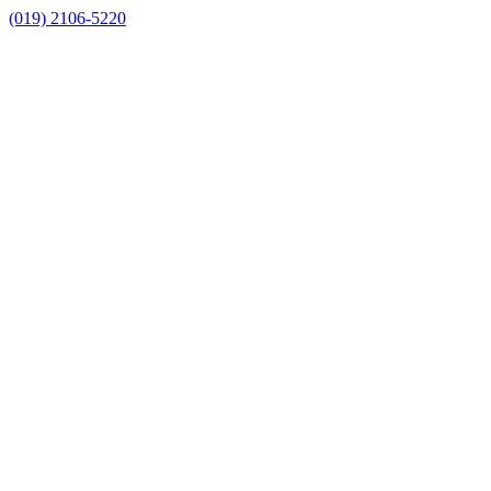
(019) 2106-5220
Link para o Facebook
Link para o Instagram
Link para o Youtube