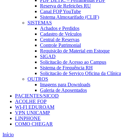
PDF DETIC – Ferramentas PDF
Reserva de Refeições RU
Canal FOP YouTube
Sistema Almoxarifado (CLIF)
SISTEMAS
Achados e Perdidos
Cadastro de Veículos
Central de Reservas
Controle Patrimonial
Requisição de Material em Estoque
SIGAD
Solicitação de Acesso ao Campus
Sistema de Frequência RH
Solicitação de Serviço Oficina da Clínica
OUTROS
Imagens para Downloads
Galeria de Aposentados
PACIENTES/SICOD
ACOLHE FOP
WI-FI EDUROAM
VPN UNICAMP
LINPHONE
COMO CHEGAR
Início