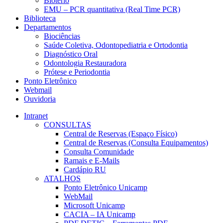
Biotério
EMU – PCR quantitativa (Real Time PCR)
Biblioteca
Departamentos
Biociências
Saúde Coletiva, Odontopediatria e Ortodontia
Diagnóstico Oral
Odontologia Restauradora
Prótese e Periodontia
Ponto Eletrônico
Webmail
Ouvidoria
Intranet
CONSULTAS
Central de Reservas (Espaço Físico)
Central de Reservas (Consulta Equipamentos)
Consulta Comunidade
Ramais e E-Mails
Cardápio RU
ATALHOS
Ponto Eletrônico Unicamp
WebMail
Microsoft Unicamp
CACIA – IA Unicamp