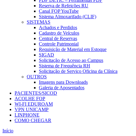
PDF DETIC – Ferramentas PDF
Reserva de Refeições RU
Canal FOP YouTube
Sistema Almoxarifado (CLIF)
SISTEMAS
Achados e Perdidos
Cadastro de Veículos
Central de Reservas
Controle Patrimonial
Requisição de Material em Estoque
SIGAD
Solicitação de Acesso ao Campus
Sistema de Frequência RH
Solicitação de Serviço Oficina da Clínica
OUTROS
Imagens para Downloads
Galeria de Aposentados
PACIENTES/SICOD
ACOLHE FOP
WI-FI EDUROAM
VPN UNICAMP
LINPHONE
COMO CHEGAR
Início