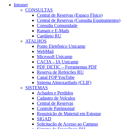
Intranet
CONSULTAS
Central de Reservas (Espaço Físico)
Central de Reservas (Consulta Equipamentos)
Consulta Comunidade
Ramais e E-Mails
Cardápio RU
ATALHOS
Ponto Eletrônico Unicamp
WebMail
Microsoft Unicamp
CACIA – IA Unicamp
PDF DETIC – Ferramentas PDF
Reserva de Refeições RU
Canal FOP YouTube
Sistema Almoxarifado (CLIF)
SISTEMAS
Achados e Perdidos
Cadastro de Veículos
Central de Reservas
Controle Patrimonial
Requisição de Material em Estoque
SIGAD
Solicitação de Acesso ao Campus