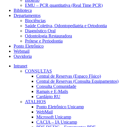
Biotério
EMU – PCR quantitativa (Real Time PCR)
Biblioteca
Departamentos
Biociências
Saúde Coletiva, Odontopediatria e Ortodontia
Diagnóstico Oral
Odontologia Restauradora
Prótese e Periodontia
Ponto Eletrônico
Webmail
Ouvidoria
Intranet
CONSULTAS
Central de Reservas (Espaço Físico)
Central de Reservas (Consulta Equipamentos)
Consulta Comunidade
Ramais e E-Mails
Cardápio RU
ATALHOS
Ponto Eletrônico Unicamp
WebMail
Microsoft Unicamp
CACIA – IA Unicamp