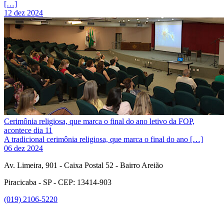
[…]
12 dez 2024
Cerimônia religiosa, que marca o final do ano letivo da FOP,
acontece dia 11
A tradicional cerimônia religiosa, que marca o final do ano […]
06 dez 2024
Av. Limeira, 901 - Caixa Postal 52 - Bairro Areião
Piracicaba - SP - CEP: 13414-903
(019) 2106-5220
Link para o Facebook