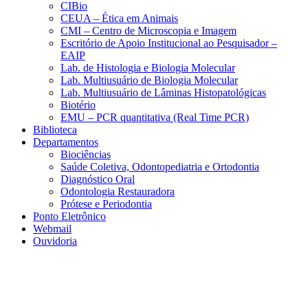
CIBio
CEUA – Ética em Animais
CMI – Centro de Microscopia e Imagem
Escritório de Apoio Institucional ao Pesquisador –
EAIP
Lab. de Histologia e Biologia Molecular
Lab. Multiusuário de Biologia Molecular
Lab. Multiusuário de Lâminas Histopatológicas
Biotério
EMU – PCR quantitativa (Real Time PCR)
Biblioteca
Departamentos
Biociências
Saúde Coletiva, Odontopediatria e Ortodontia
Diagnóstico Oral
Odontologia Restauradora
Prótese e Periodontia
Ponto Eletrônico
Webmail
Ouvidoria
Aumentar fonte