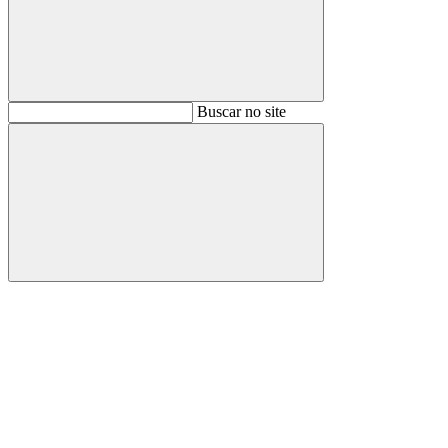
Buscar
Buscar no site
Buscar
Aumentar fonte
Diminuir fonte