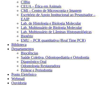
CIBio
CEUA – Ética em Animais
CMI – Centro de Microscopia e Imagem
Escritório de Apoio Institucional ao Pesquisador –
EAIP
Lab. de Histologia e Biologia Molecular
Lab. Multiusuário de Biologia Molecular
Lab. Multiusuário de Lâminas Histopatológicas
Biotério
EMU – PCR quantitativa (Real Time PCR)
Biblioteca
Departamentos
Biociências
Saúde Coletiva, Odontopediatria e Ortodontia
Diagnóstico Oral
Odontologia Restauradora
Prótese e Periodontia
Ponto Eletrônico
Webmail
Ouvidoria
Aumentar fonte