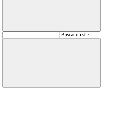
Buscar
Buscar no site
Buscar
Aumentar fonte
Diminuir fonte