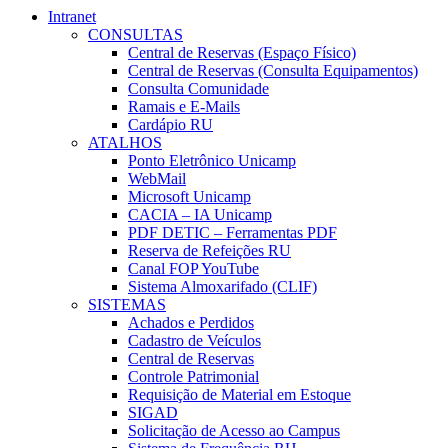
Intranet
CONSULTAS
Central de Reservas (Espaço Físico)
Central de Reservas (Consulta Equipamentos)
Consulta Comunidade
Ramais e E-Mails
Cardápio RU
ATALHOS
Ponto Eletrônico Unicamp
WebMail
Microsoft Unicamp
CACIA – IA Unicamp
PDF DETIC – Ferramentas PDF
Reserva de Refeições RU
Canal FOP YouTube
Sistema Almoxarifado (CLIF)
SISTEMAS
Achados e Perdidos
Cadastro de Veículos
Central de Reservas
Controle Patrimonial
Requisição de Material em Estoque
SIGAD
Solicitação de Acesso ao Campus