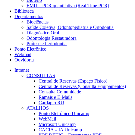
Biotério
EMU – PCR quantitativa (Real Time PCR)
Biblioteca
Departamentos
Biociências
Saúde Coletiva, Odontopediatria e Ortodontia
Diagnóstico Oral
Odontologia Restauradora
Prótese e Periodontia
Ponto Eletrônico
Webmail
Ouvidoria
Intranet
CONSULTAS
Central de Reservas (Espaço Físico)
Central de Reservas (Consulta Equipamentos)
Consulta Comunidade
Ramais e E-Mails
Cardápio RU
ATALHOS
Ponto Eletrônico Unicamp
WebMail
Microsoft Unicamp
CACIA – IA Unicamp