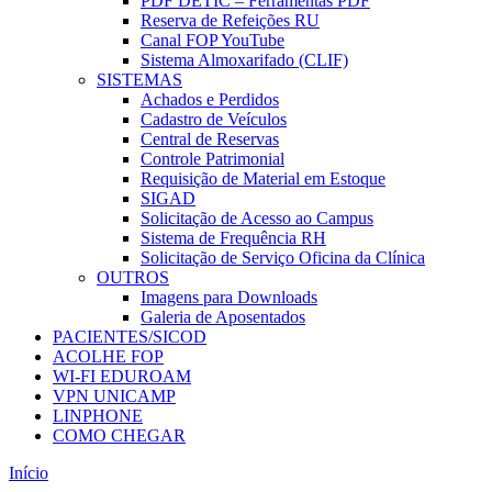
PDF DETIC – Ferramentas PDF
Reserva de Refeições RU
Canal FOP YouTube
Sistema Almoxarifado (CLIF)
SISTEMAS
Achados e Perdidos
Cadastro de Veículos
Central de Reservas
Controle Patrimonial
Requisição de Material em Estoque
SIGAD
Solicitação de Acesso ao Campus
Sistema de Frequência RH
Solicitação de Serviço Oficina da Clínica
OUTROS
Imagens para Downloads
Galeria de Aposentados
PACIENTES/SICOD
ACOLHE FOP
WI-FI EDUROAM
VPN UNICAMP
LINPHONE
COMO CHEGAR
Início