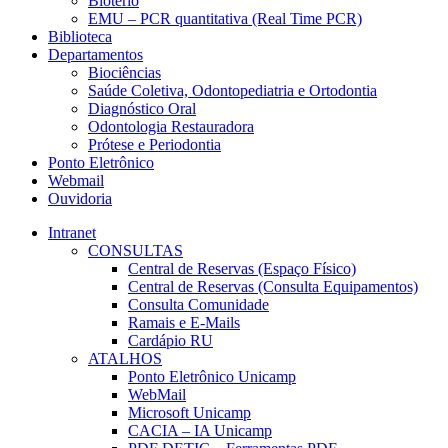
Biotério
EMU – PCR quantitativa (Real Time PCR)
Biblioteca
Departamentos
Biociências
Saúde Coletiva, Odontopediatria e Ortodontia
Diagnóstico Oral
Odontologia Restauradora
Prótese e Periodontia
Ponto Eletrônico
Webmail
Ouvidoria
Intranet
CONSULTAS
Central de Reservas (Espaço Físico)
Central de Reservas (Consulta Equipamentos)
Consulta Comunidade
Ramais e E-Mails
Cardápio RU
ATALHOS
Ponto Eletrônico Unicamp
WebMail
Microsoft Unicamp
CACIA – IA Unicamp