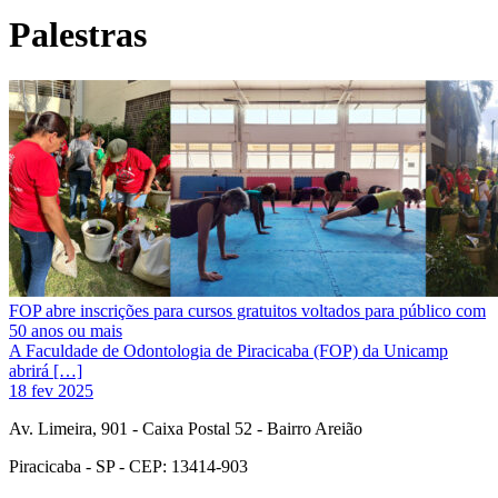
Palestras
FOP abre inscrições para cursos gratuitos voltados para público com
50 anos ou mais
A Faculdade de Odontologia de Piracicaba (FOP) da Unicamp
abrirá […]
18 fev 2025
Av. Limeira, 901 - Caixa Postal 52 - Bairro Areião
Piracicaba - SP - CEP: 13414-903