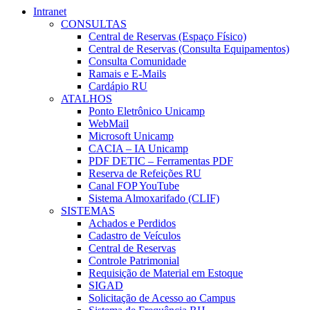
Intranet
CONSULTAS
Central de Reservas (Espaço Físico)
Central de Reservas (Consulta Equipamentos)
Consulta Comunidade
Ramais e E-Mails
Cardápio RU
ATALHOS
Ponto Eletrônico Unicamp
WebMail
Microsoft Unicamp
CACIA – IA Unicamp
PDF DETIC – Ferramentas PDF
Reserva de Refeições RU
Canal FOP YouTube
Sistema Almoxarifado (CLIF)
SISTEMAS
Achados e Perdidos
Cadastro de Veículos
Central de Reservas
Controle Patrimonial
Requisição de Material em Estoque
SIGAD
Solicitação de Acesso ao Campus