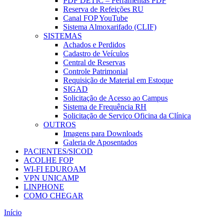
PDF DETIC – Ferramentas PDF
Reserva de Refeições RU
Canal FOP YouTube
Sistema Almoxarifado (CLIF)
SISTEMAS
Achados e Perdidos
Cadastro de Veículos
Central de Reservas
Controle Patrimonial
Requisição de Material em Estoque
SIGAD
Solicitação de Acesso ao Campus
Sistema de Frequência RH
Solicitação de Serviço Oficina da Clínica
OUTROS
Imagens para Downloads
Galeria de Aposentados
PACIENTES/SICOD
ACOLHE FOP
WI-FI EDUROAM
VPN UNICAMP
LINPHONE
COMO CHEGAR
Início