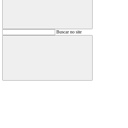
Buscar
Buscar no site
Buscar
Aumentar fonte
Diminuir fonte