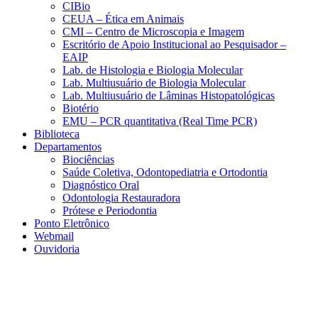
CIBio
CEUA – Ética em Animais
CMI – Centro de Microscopia e Imagem
Escritório de Apoio Institucional ao Pesquisador –
EAIP
Lab. de Histologia e Biologia Molecular
Lab. Multiusuário de Biologia Molecular
Lab. Multiusuário de Lâminas Histopatológicas
Biotério
EMU – PCR quantitativa (Real Time PCR)
Biblioteca
Departamentos
Biociências
Saúde Coletiva, Odontopediatria e Ortodontia
Diagnóstico Oral
Odontologia Restauradora
Prótese e Periodontia
Ponto Eletrônico
Webmail
Ouvidoria
Aumentar fonte