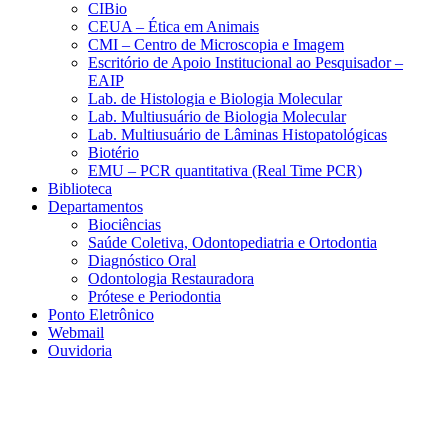
CIBio
CEUA – Ética em Animais
CMI – Centro de Microscopia e Imagem
Escritório de Apoio Institucional ao Pesquisador –
EAIP
Lab. de Histologia e Biologia Molecular
Lab. Multiusuário de Biologia Molecular
Lab. Multiusuário de Lâminas Histopatológicas
Biotério
EMU – PCR quantitativa (Real Time PCR)
Biblioteca
Departamentos
Biociências
Saúde Coletiva, Odontopediatria e Ortodontia
Diagnóstico Oral
Odontologia Restauradora
Prótese e Periodontia
Ponto Eletrônico
Webmail
Ouvidoria
Aumentar fonte