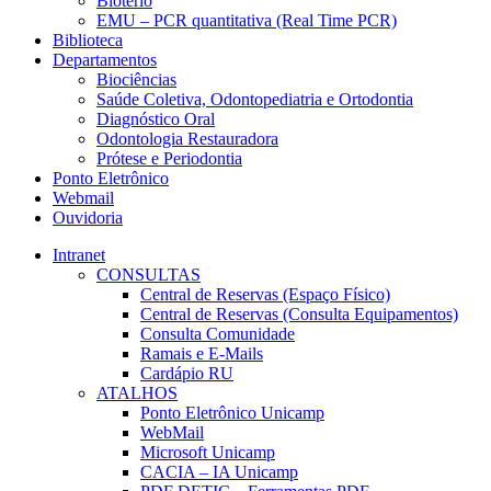
Biotério
EMU – PCR quantitativa (Real Time PCR)
Biblioteca
Departamentos
Biociências
Saúde Coletiva, Odontopediatria e Ortodontia
Diagnóstico Oral
Odontologia Restauradora
Prótese e Periodontia
Ponto Eletrônico
Webmail
Ouvidoria
Intranet
CONSULTAS
Central de Reservas (Espaço Físico)
Central de Reservas (Consulta Equipamentos)
Consulta Comunidade
Ramais e E-Mails
Cardápio RU
ATALHOS
Ponto Eletrônico Unicamp
WebMail
Microsoft Unicamp
CACIA – IA Unicamp