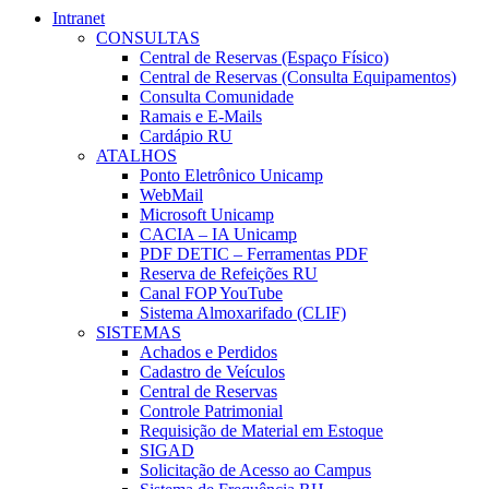
Intranet
CONSULTAS
Central de Reservas (Espaço Físico)
Central de Reservas (Consulta Equipamentos)
Consulta Comunidade
Ramais e E-Mails
Cardápio RU
ATALHOS
Ponto Eletrônico Unicamp
WebMail
Microsoft Unicamp
CACIA – IA Unicamp
PDF DETIC – Ferramentas PDF
Reserva de Refeições RU
Canal FOP YouTube
Sistema Almoxarifado (CLIF)
SISTEMAS
Achados e Perdidos
Cadastro de Veículos
Central de Reservas
Controle Patrimonial
Requisição de Material em Estoque
SIGAD
Solicitação de Acesso ao Campus