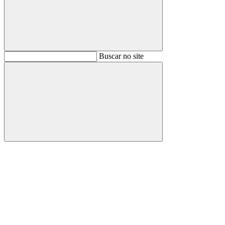
Buscar
Buscar no site
Buscar
Aumentar fonte
Diminuir fonte