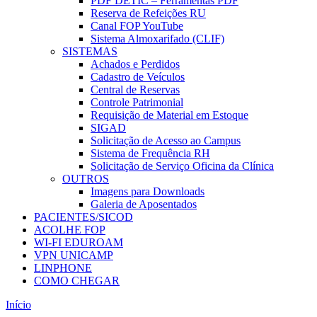
PDF DETIC – Ferramentas PDF
Reserva de Refeições RU
Canal FOP YouTube
Sistema Almoxarifado (CLIF)
SISTEMAS
Achados e Perdidos
Cadastro de Veículos
Central de Reservas
Controle Patrimonial
Requisição de Material em Estoque
SIGAD
Solicitação de Acesso ao Campus
Sistema de Frequência RH
Solicitação de Serviço Oficina da Clínica
OUTROS
Imagens para Downloads
Galeria de Aposentados
PACIENTES/SICOD
ACOLHE FOP
WI-FI EDUROAM
VPN UNICAMP
LINPHONE
COMO CHEGAR
Início