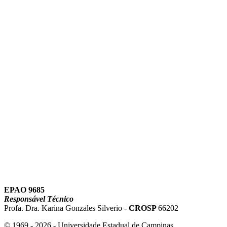
Link para o Instagram
Link para o Youtube
EPAO 9685
Responsável Técnico
Profa. Dra. Karina Gonzales Silverio -
CROSP
66202
© 1969 - 2026 - Universidade Estadual de Campinas