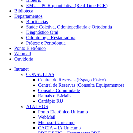
Biotério
EMU – PCR quantitativa (Real Time PCR)
Biblioteca
Departamentos
Biociências
Saúde Coletiva, Odontopediatria e Ortodontia
Diagnóstico Oral
Odontologia Restauradora
Prótese e Periodontia
Ponto Eletrônico
Webmail
Ouvidoria
Intranet
CONSULTAS
Central de Reservas (Espaço Físico)
Central de Reservas (Consulta Equipamentos)
Consulta Comunidade
Ramais e E-Mails
Cardápio RU
ATALHOS
Ponto Eletrônico Unicamp
WebMail
Microsoft Unicamp
CACIA – IA Unicamp