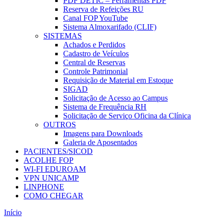
PDF DETIC – Ferramentas PDF
Reserva de Refeições RU
Canal FOP YouTube
Sistema Almoxarifado (CLIF)
SISTEMAS
Achados e Perdidos
Cadastro de Veículos
Central de Reservas
Controle Patrimonial
Requisição de Material em Estoque
SIGAD
Solicitação de Acesso ao Campus
Sistema de Frequência RH
Solicitação de Serviço Oficina da Clínica
OUTROS
Imagens para Downloads
Galeria de Aposentados
PACIENTES/SICOD
ACOLHE FOP
WI-FI EDUROAM
VPN UNICAMP
LINPHONE
COMO CHEGAR
Início