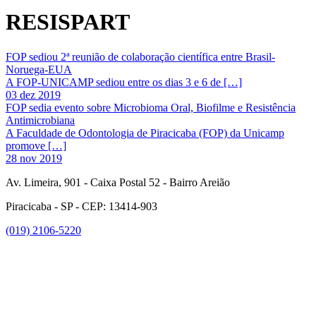
RESISPART
FOP sediou 2ª reunião de colaboração científica entre Brasil-
Noruega-EUA
A FOP-UNICAMP sediou entre os dias 3 e 6 de […]
03 dez 2019
FOP sedia evento sobre Microbioma Oral, Biofilme e Resistência
Antimicrobiana
A Faculdade de Odontologia de Piracicaba (FOP) da Unicamp
promove […]
28 nov 2019
Av. Limeira, 901 - Caixa Postal 52 - Bairro Areião
Piracicaba - SP - CEP: 13414-903
(019) 2106-5220
Link para o Facebook