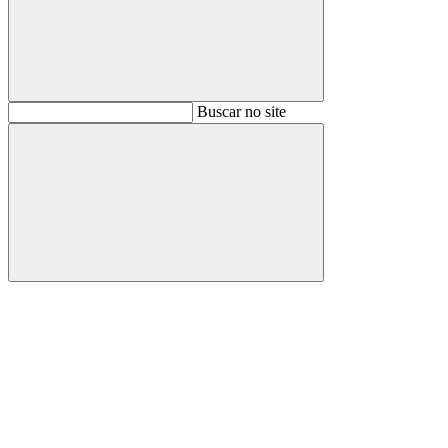
Buscar
Buscar no site
Buscar
Aumentar fonte
Diminuir fonte