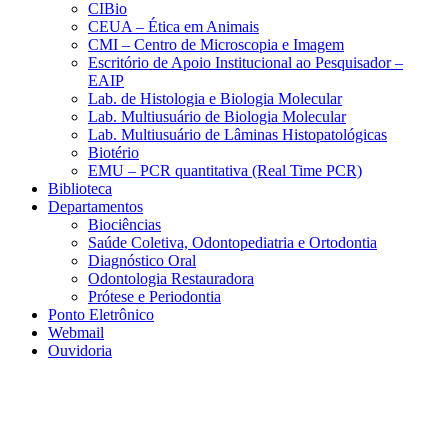
CIBio
CEUA – Ética em Animais
CMI – Centro de Microscopia e Imagem
Escritório de Apoio Institucional ao Pesquisador –
EAIP
Lab. de Histologia e Biologia Molecular
Lab. Multiusuário de Biologia Molecular
Lab. Multiusuário de Lâminas Histopatológicas
Biotério
EMU – PCR quantitativa (Real Time PCR)
Biblioteca
Departamentos
Biociências
Saúde Coletiva, Odontopediatria e Ortodontia
Diagnóstico Oral
Odontologia Restauradora
Prótese e Periodontia
Ponto Eletrônico
Webmail
Ouvidoria
Aumentar fonte