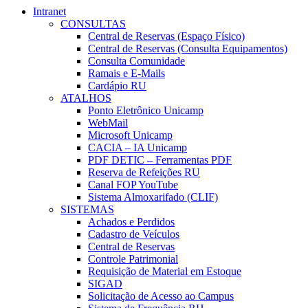
Intranet
CONSULTAS
Central de Reservas (Espaço Físico)
Central de Reservas (Consulta Equipamentos)
Consulta Comunidade
Ramais e E-Mails
Cardápio RU
ATALHOS
Ponto Eletrônico Unicamp
WebMail
Microsoft Unicamp
CACIA – IA Unicamp
PDF DETIC – Ferramentas PDF
Reserva de Refeições RU
Canal FOP YouTube
Sistema Almoxarifado (CLIF)
SISTEMAS
Achados e Perdidos
Cadastro de Veículos
Central de Reservas
Controle Patrimonial
Requisição de Material em Estoque
SIGAD
Solicitação de Acesso ao Campus