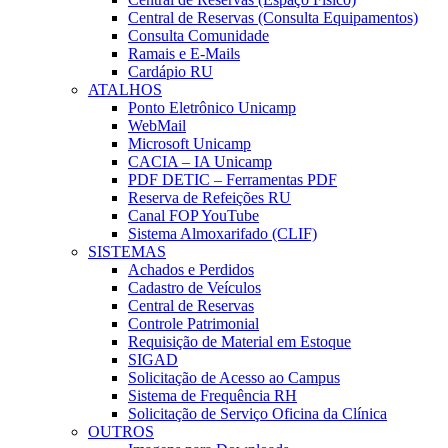
Central de Reservas (Consulta Equipamentos)
Consulta Comunidade
Ramais e E-Mails
Cardápio RU
ATALHOS
Ponto Eletrônico Unicamp
WebMail
Microsoft Unicamp
CACIA – IA Unicamp
PDF DETIC – Ferramentas PDF
Reserva de Refeições RU
Canal FOP YouTube
Sistema Almoxarifado (CLIF)
SISTEMAS
Achados e Perdidos
Cadastro de Veículos
Central de Reservas
Controle Patrimonial
Requisição de Material em Estoque
SIGAD
Solicitação de Acesso ao Campus
Sistema de Frequência RH
Solicitação de Serviço Oficina da Clínica
OUTROS