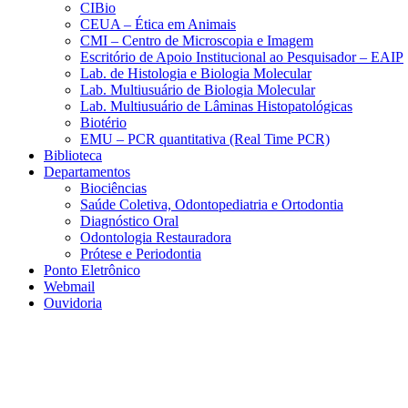
CIBio
CEUA – Ética em Animais
CMI – Centro de Microscopia e Imagem
Escritório de Apoio Institucional ao Pesquisador – EAIP
Lab. de Histologia e Biologia Molecular
Lab. Multiusuário de Biologia Molecular
Lab. Multiusuário de Lâminas Histopatológicas
Biotério
EMU – PCR quantitativa (Real Time PCR)
Biblioteca
Departamentos
Biociências
Saúde Coletiva, Odontopediatria e Ortodontia
Diagnóstico Oral
Odontologia Restauradora
Prótese e Periodontia
Ponto Eletrônico
Webmail
Ouvidoria
Aumentar fonte