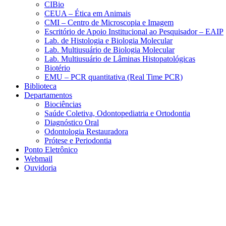
CIBio
CEUA – Ética em Animais
CMI – Centro de Microscopia e Imagem
Escritório de Apoio Institucional ao Pesquisador – EAIP
Lab. de Histologia e Biologia Molecular
Lab. Multiusuário de Biologia Molecular
Lab. Multiusuário de Lâminas Histopatológicas
Biotério
EMU – PCR quantitativa (Real Time PCR)
Biblioteca
Departamentos
Biociências
Saúde Coletiva, Odontopediatria e Ortodontia
Diagnóstico Oral
Odontologia Restauradora
Prótese e Periodontia
Ponto Eletrônico
Webmail
Ouvidoria
Aumentar fonte