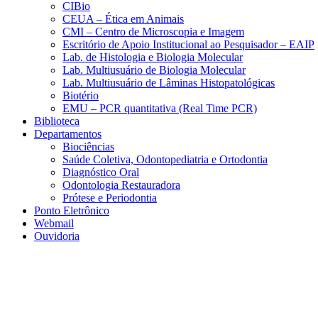
CIBio
CEUA – Ética em Animais
CMI – Centro de Microscopia e Imagem
Escritório de Apoio Institucional ao Pesquisador – EAIP
Lab. de Histologia e Biologia Molecular
Lab. Multiusuário de Biologia Molecular
Lab. Multiusuário de Lâminas Histopatológicas
Biotério
EMU – PCR quantitativa (Real Time PCR)
Biblioteca
Departamentos
Biociências
Saúde Coletiva, Odontopediatria e Ortodontia
Diagnóstico Oral
Odontologia Restauradora
Prótese e Periodontia
Ponto Eletrônico
Webmail
Ouvidoria
Aumentar fonte