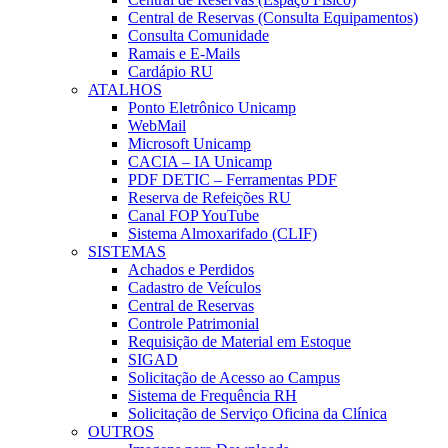
Central de Reservas (Consulta Equipamentos)
Consulta Comunidade
Ramais e E-Mails
Cardápio RU
ATALHOS
Ponto Eletrônico Unicamp
WebMail
Microsoft Unicamp
CACIA – IA Unicamp
PDF DETIC – Ferramentas PDF
Reserva de Refeições RU
Canal FOP YouTube
Sistema Almoxarifado (CLIF)
SISTEMAS
Achados e Perdidos
Cadastro de Veículos
Central de Reservas
Controle Patrimonial
Requisição de Material em Estoque
SIGAD
Solicitação de Acesso ao Campus
Sistema de Frequência RH
Solicitação de Serviço Oficina da Clínica
OUTROS