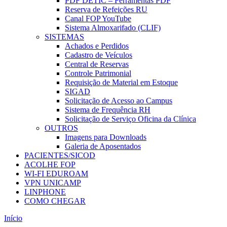
PDF DETIC – Ferramentas PDF
Reserva de Refeições RU
Canal FOP YouTube
Sistema Almoxarifado (CLIF)
SISTEMAS
Achados e Perdidos
Cadastro de Veículos
Central de Reservas
Controle Patrimonial
Requisição de Material em Estoque
SIGAD
Solicitação de Acesso ao Campus
Sistema de Frequência RH
Solicitação de Serviço Oficina da Clínica
OUTROS
Imagens para Downloads
Galeria de Aposentados
PACIENTES/SICOD
ACOLHE FOP
WI-FI EDUROAM
VPN UNICAMP
LINPHONE
COMO CHEGAR
Início