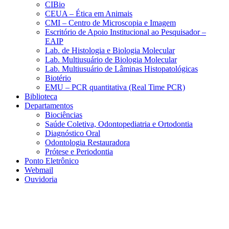
CIBio
CEUA – Ética em Animais
CMI – Centro de Microscopia e Imagem
Escritório de Apoio Institucional ao Pesquisador –
EAIP
Lab. de Histologia e Biologia Molecular
Lab. Multiusuário de Biologia Molecular
Lab. Multiusuário de Lâminas Histopatológicas
Biotério
EMU – PCR quantitativa (Real Time PCR)
Biblioteca
Departamentos
Biociências
Saúde Coletiva, Odontopediatria e Ortodontia
Diagnóstico Oral
Odontologia Restauradora
Prótese e Periodontia
Ponto Eletrônico
Webmail
Ouvidoria
Aumentar fonte