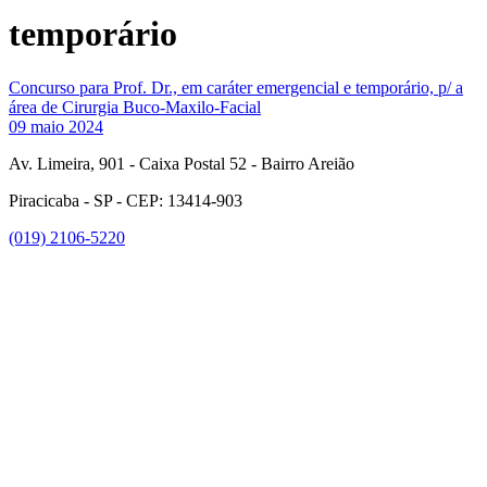
temporário
Concurso para Prof. Dr., em caráter emergencial e temporário, p/ a
área de Cirurgia Buco-Maxilo-Facial
09 maio 2024
Av. Limeira, 901 - Caixa Postal 52 - Bairro Areião
Piracicaba - SP - CEP: 13414-903
(019) 2106-5220
Link para o Facebook
Link para o Instagram