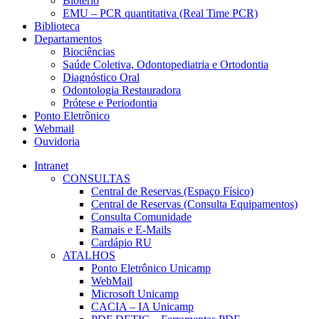
Biotério
EMU – PCR quantitativa (Real Time PCR)
Biblioteca
Departamentos
Biociências
Saúde Coletiva, Odontopediatria e Ortodontia
Diagnóstico Oral
Odontologia Restauradora
Prótese e Periodontia
Ponto Eletrônico
Webmail
Ouvidoria
Intranet
CONSULTAS
Central de Reservas (Espaço Físico)
Central de Reservas (Consulta Equipamentos)
Consulta Comunidade
Ramais e E-Mails
Cardápio RU
ATALHOS
Ponto Eletrônico Unicamp
WebMail
Microsoft Unicamp
CACIA – IA Unicamp