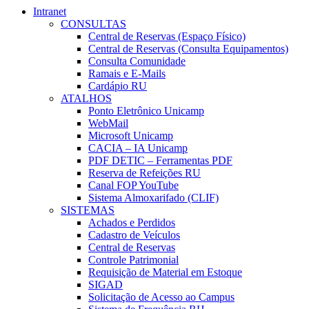
Intranet
CONSULTAS
Central de Reservas (Espaço Físico)
Central de Reservas (Consulta Equipamentos)
Consulta Comunidade
Ramais e E-Mails
Cardápio RU
ATALHOS
Ponto Eletrônico Unicamp
WebMail
Microsoft Unicamp
CACIA – IA Unicamp
PDF DETIC – Ferramentas PDF
Reserva de Refeições RU
Canal FOP YouTube
Sistema Almoxarifado (CLIF)
SISTEMAS
Achados e Perdidos
Cadastro de Veículos
Central de Reservas
Controle Patrimonial
Requisição de Material em Estoque
SIGAD
Solicitação de Acesso ao Campus