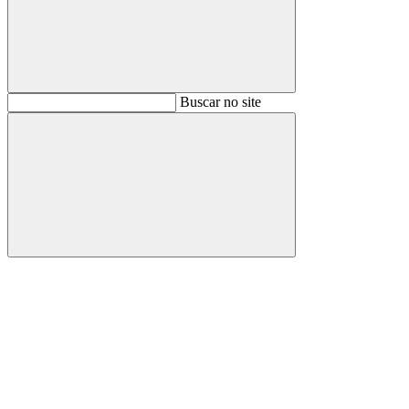
Buscar
Buscar no site
Buscar
Aumentar fonte
Diminuir fonte