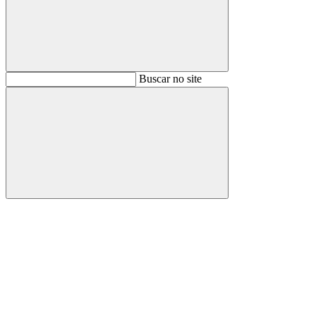
Buscar
Buscar no site
Buscar
Aumentar fonte
Diminuir fonte