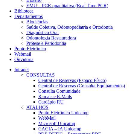
Biotério
EMU – PCR quantitativa (Real Time PCR)
Biblioteca
Departamentos
Biociências
Saúde Coletiva, Odontopediatria e Ortodontia
Diagnóstico Oral
Odontologia Restauradora
Prótese e Periodontia
Ponto Eletrônico
Webmail
Ouvidoria
Intranet
CONSULTAS
Central de Reservas (Espaço Físico)
Central de Reservas (Consulta Equipamentos)
Consulta Comunidade
Ramais e E-Mails
Cardápio RU
ATALHOS
Ponto Eletrônico Unicamp
WebMail
Microsoft Unicamp
CACIA – IA Unicamp