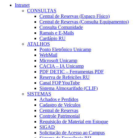
Intranet
CONSULTAS
Central de Reservas (Espaço Físico)
Central de Reservas (Consulta Equipamentos)
Consulta Comunidade
Ramais e E-Mails
Cardápio RU
ATALHOS
Ponto Eletrônico Unicamp
WebMail
Microsoft Unicamp
CACIA – IA Unicamp
PDF DETIC – Ferramentas PDF
Reserva de Refeições RU
Canal FOP YouTube
Sistema Almoxarifado (CLIF)
SISTEMAS
Achados e Perdidos
Cadastro de Veículos
Central de Reservas
Controle Patrimonial
Requisição de Material em Estoque
SIGAD
Solicitação de Acesso ao Campus