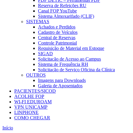
PDF DETIC – Ferramentas PDF
Reserva de Refeições RU
Canal FOP YouTube
Sistema Almoxarifado (CLIF)
SISTEMAS
Achados e Perdidos
Cadastro de Veículos
Central de Reservas
Controle Patrimonial
Requisição de Material em Estoque
SIGAD
Solicitação de Acesso ao Campus
Sistema de Frequência RH
Solicitação de Serviço Oficina da Clínica
OUTROS
Imagens para Downloads
Galeria de Aposentados
PACIENTES/SICOD
ACOLHE FOP
WI-FI EDUROAM
VPN UNICAMP
LINPHONE
COMO CHEGAR
Início