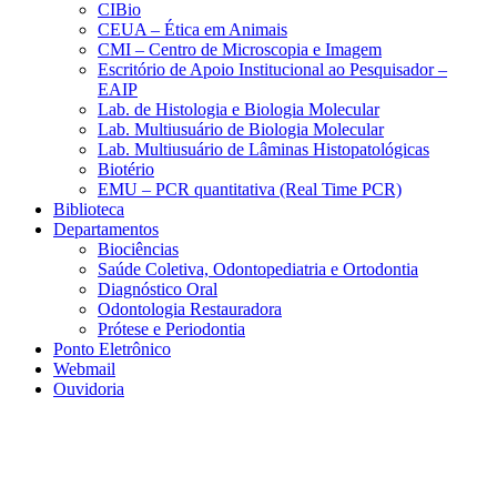
CIBio
CEUA – Ética em Animais
CMI – Centro de Microscopia e Imagem
Escritório de Apoio Institucional ao Pesquisador –
EAIP
Lab. de Histologia e Biologia Molecular
Lab. Multiusuário de Biologia Molecular
Lab. Multiusuário de Lâminas Histopatológicas
Biotério
EMU – PCR quantitativa (Real Time PCR)
Biblioteca
Departamentos
Biociências
Saúde Coletiva, Odontopediatria e Ortodontia
Diagnóstico Oral
Odontologia Restauradora
Prótese e Periodontia
Ponto Eletrônico
Webmail
Ouvidoria
Aumentar fonte