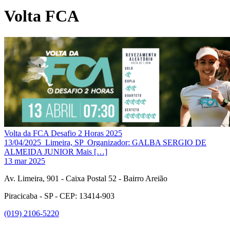
Volta FCA
Volta da FCA Desafio 2 Horas 2025
13/04/2025 Limeira, SP Organizador: GALBA SERGIO DE
ALMEIDA JUNIOR Mais […]
13 mar 2025
Av. Limeira, 901 - Caixa Postal 52 - Bairro Areião
Piracicaba - SP - CEP: 13414-903
(019) 2106-5220
Link para o Facebook