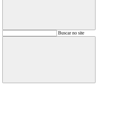
Buscar
Buscar no site
Buscar
Aumentar fonte
Diminuir fonte