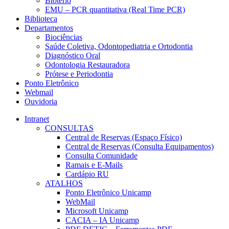
Biotério
EMU – PCR quantitativa (Real Time PCR)
Biblioteca
Departamentos
Biociências
Saúde Coletiva, Odontopediatria e Ortodontia
Diagnóstico Oral
Odontologia Restauradora
Prótese e Periodontia
Ponto Eletrônico
Webmail
Ouvidoria
Intranet
CONSULTAS
Central de Reservas (Espaço Físico)
Central de Reservas (Consulta Equipamentos)
Consulta Comunidade
Ramais e E-Mails
Cardápio RU
ATALHOS
Ponto Eletrônico Unicamp
WebMail
Microsoft Unicamp
CACIA – IA Unicamp