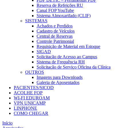
PDF DETIC – Ferramentas PDF
Reserva de Refeições RU
Canal FOP YouTube
Sistema Almoxarifado (CLIF)
SISTEMAS
Achados e Perdidos
Cadastro de Veículos
Central de Reservas
Controle Patrimonial
Requisição de Material em Estoque
SIGAD
Solicitação de Acesso ao Campus
Sistema de Frequência RH
Solicitação de Serviço Oficina da Clínica
OUTROS
Imagens para Downloads
Galeria de Aposentados
PACIENTES/SICOD
ACOLHE FOP
WI-FI EDUROAM
VPN UNICAMP
LINPHONE
COMO CHEGAR
Início