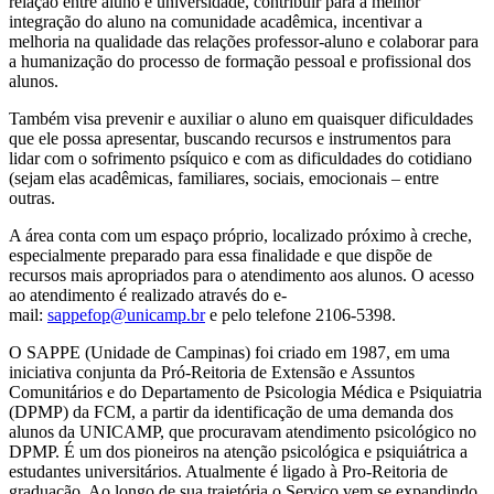
relação entre aluno e universidade, contribuir para a melhor
integração do aluno na comunidade acadêmica, incentivar a
melhoria na qualidade das relações professor-aluno e colaborar para
a humanização do processo de formação pessoal e profissional dos
alunos.
Também visa prevenir e auxiliar o aluno em quaisquer dificuldades
que ele possa apresentar, buscando recursos e instrumentos para
lidar com o sofrimento psíquico e com as dificuldades do cotidiano
(sejam elas acadêmicas, familiares, sociais, emocionais – entre
outras.
A área conta com um espaço próprio, localizado próximo à creche,
especialmente preparado para essa finalidade e que dispõe de
recursos mais apropriados para o atendimento aos alunos. O acesso
ao atendimento é realizado através do e-
mail:
sappefop@unicamp.br
e pelo telefone 2106-5398.
O SAPPE (Unidade de Campinas) foi criado em 1987, em uma
iniciativa conjunta da Pró-Reitoria de Extensão e Assuntos
Comunitários e do Departamento de Psicologia Médica e Psiquiatria
(DPMP) da FCM, a partir da identificação de uma demanda dos
alunos da UNICAMP, que procuravam atendimento psicológico no
DPMP. É um dos pioneiros na atenção psicológica e psiquiátrica a
estudantes universitários. Atualmente é ligado à Pro-Reitoria de
graduação. Ao longo de sua trajetória o Serviço vem se expandindo,