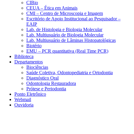
CIBio
CEUA – Ética em Animais
CMI – Centro de Microscopia e Imagem
Escritório de Apoio Institucional ao Pesquisador –
EAIP
Lab. de Histologia e Biologia Molecular
Lab. Multiusuário de Biologia Molecular
Lab. Multiusuário de Lâminas Histopatológicas
Biotério
EMU – PCR quantitativa (Real Time PCR)
Biblioteca
Departamentos
Biociências
Saúde Coletiva, Odontopediatria e Ortodontia
Diagnóstico Oral
Odontologia Restauradora
Prótese e Periodontia
Ponto Eletrônico
Webmail
Ouvidoria
Aumentar fonte