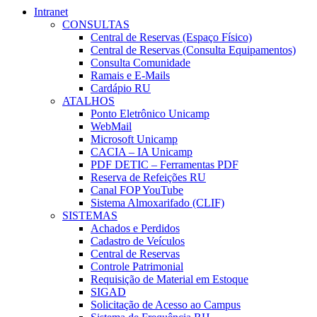
Intranet
CONSULTAS
Central de Reservas (Espaço Físico)
Central de Reservas (Consulta Equipamentos)
Consulta Comunidade
Ramais e E-Mails
Cardápio RU
ATALHOS
Ponto Eletrônico Unicamp
WebMail
Microsoft Unicamp
CACIA – IA Unicamp
PDF DETIC – Ferramentas PDF
Reserva de Refeições RU
Canal FOP YouTube
Sistema Almoxarifado (CLIF)
SISTEMAS
Achados e Perdidos
Cadastro de Veículos
Central de Reservas
Controle Patrimonial
Requisição de Material em Estoque
SIGAD
Solicitação de Acesso ao Campus