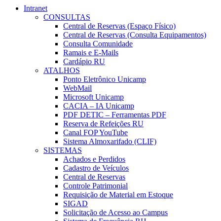
Intranet
CONSULTAS
Central de Reservas (Espaço Físico)
Central de Reservas (Consulta Equipamentos)
Consulta Comunidade
Ramais e E-Mails
Cardápio RU
ATALHOS
Ponto Eletrônico Unicamp
WebMail
Microsoft Unicamp
CACIA – IA Unicamp
PDF DETIC – Ferramentas PDF
Reserva de Refeições RU
Canal FOP YouTube
Sistema Almoxarifado (CLIF)
SISTEMAS
Achados e Perdidos
Cadastro de Veículos
Central de Reservas
Controle Patrimonial
Requisição de Material em Estoque
SIGAD
Solicitação de Acesso ao Campus