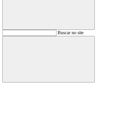
Buscar
Buscar no site
Buscar
Aumentar fonte
Diminuir fonte