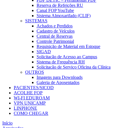
PDF DETIC – Ferramentas PDF
Reserva de Refeições RU
Canal FOP YouTube
Sistema Almoxarifado (CLIF)
SISTEMAS
Achados e Perdidos
Cadastro de Veículos
Central de Reservas
Controle Patrimonial
Requisição de Material em Estoque
SIGAD
Solicitação de Acesso ao Campus
Sistema de Frequência RH
Solicitação de Serviço Oficina da Clínica
OUTROS
Imagens para Downloads
Galeria de Aposentados
PACIENTES/SICOD
ACOLHE FOP
WI-FI EDUROAM
VPN UNICAMP
LINPHONE
COMO CHEGAR
Início