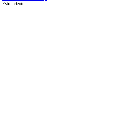
Estou ciente
Ir para o topo