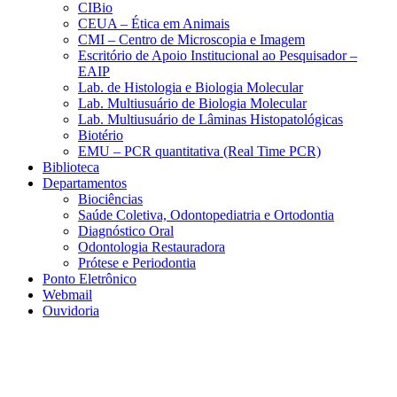
CIBio
CEUA – Ética em Animais
CMI – Centro de Microscopia e Imagem
Escritório de Apoio Institucional ao Pesquisador –
EAIP
Lab. de Histologia e Biologia Molecular
Lab. Multiusuário de Biologia Molecular
Lab. Multiusuário de Lâminas Histopatológicas
Biotério
EMU – PCR quantitativa (Real Time PCR)
Biblioteca
Departamentos
Biociências
Saúde Coletiva, Odontopediatria e Ortodontia
Diagnóstico Oral
Odontologia Restauradora
Prótese e Periodontia
Ponto Eletrônico
Webmail
Ouvidoria
Aumentar fonte