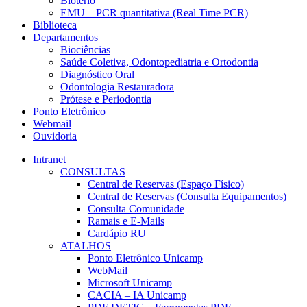
Biotério
EMU – PCR quantitativa (Real Time PCR)
Biblioteca
Departamentos
Biociências
Saúde Coletiva, Odontopediatria e Ortodontia
Diagnóstico Oral
Odontologia Restauradora
Prótese e Periodontia
Ponto Eletrônico
Webmail
Ouvidoria
Intranet
CONSULTAS
Central de Reservas (Espaço Físico)
Central de Reservas (Consulta Equipamentos)
Consulta Comunidade
Ramais e E-Mails
Cardápio RU
ATALHOS
Ponto Eletrônico Unicamp
WebMail
Microsoft Unicamp
CACIA – IA Unicamp