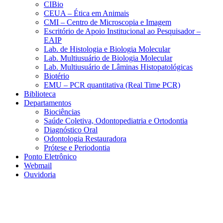
CIBio
CEUA – Ética em Animais
CMI – Centro de Microscopia e Imagem
Escritório de Apoio Institucional ao Pesquisador –
EAIP
Lab. de Histologia e Biologia Molecular
Lab. Multiusuário de Biologia Molecular
Lab. Multiusuário de Lâminas Histopatológicas
Biotério
EMU – PCR quantitativa (Real Time PCR)
Biblioteca
Departamentos
Biociências
Saúde Coletiva, Odontopediatria e Ortodontia
Diagnóstico Oral
Odontologia Restauradora
Prótese e Periodontia
Ponto Eletrônico
Webmail
Ouvidoria
Aumentar fonte