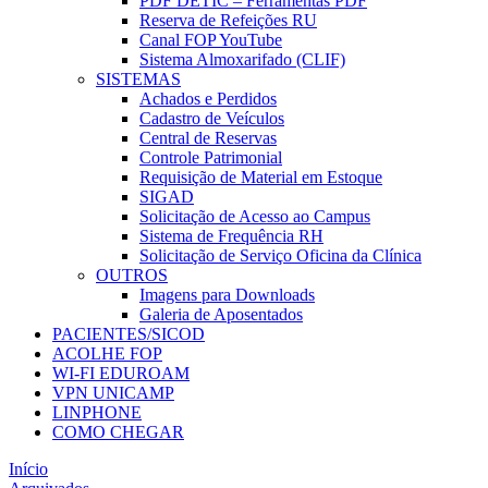
PDF DETIC – Ferramentas PDF
Reserva de Refeições RU
Canal FOP YouTube
Sistema Almoxarifado (CLIF)
SISTEMAS
Achados e Perdidos
Cadastro de Veículos
Central de Reservas
Controle Patrimonial
Requisição de Material em Estoque
SIGAD
Solicitação de Acesso ao Campus
Sistema de Frequência RH
Solicitação de Serviço Oficina da Clínica
OUTROS
Imagens para Downloads
Galeria de Aposentados
PACIENTES/SICOD
ACOLHE FOP
WI-FI EDUROAM
VPN UNICAMP
LINPHONE
COMO CHEGAR
Início