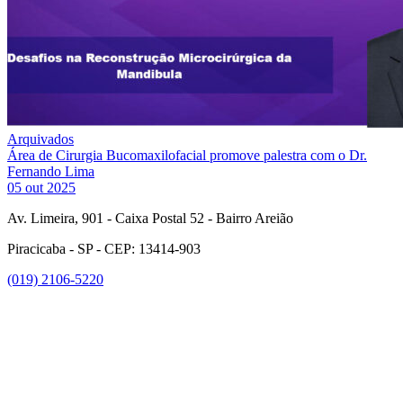
Arquivados
Área de Cirurgia Bucomaxilofacial promove palestra com o Dr.
Fernando Lima
05 out 2025
Av. Limeira, 901 - Caixa Postal 52 - Bairro Areião
Piracicaba - SP - CEP: 13414-903
(019) 2106-5220
Link para o Facebook