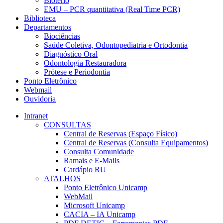
Biotério
EMU – PCR quantitativa (Real Time PCR)
Biblioteca
Departamentos
Biociências
Saúde Coletiva, Odontopediatria e Ortodontia
Diagnóstico Oral
Odontologia Restauradora
Prótese e Periodontia
Ponto Eletrônico
Webmail
Ouvidoria
Intranet
CONSULTAS
Central de Reservas (Espaço Físico)
Central de Reservas (Consulta Equipamentos)
Consulta Comunidade
Ramais e E-Mails
Cardápio RU
ATALHOS
Ponto Eletrônico Unicamp
WebMail
Microsoft Unicamp
CACIA – IA Unicamp