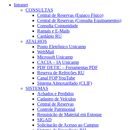
Intranet
CONSULTAS
Central de Reservas (Espaço Físico)
Central de Reservas (Consulta Equipamentos)
Consulta Comunidade
Ramais e E-Mails
Cardápio RU
ATALHOS
Ponto Eletrônico Unicamp
WebMail
Microsoft Unicamp
CACIA – IA Unicamp
PDF DETIC – Ferramentas PDF
Reserva de Refeições RU
Canal FOP YouTube
Sistema Almoxarifado (CLIF)
SISTEMAS
Achados e Perdidos
Cadastro de Veículos
Central de Reservas
Controle Patrimonial
Requisição de Material em Estoque
SIGAD
Solicitação de Acesso ao Campus