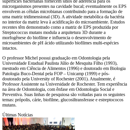
superfícies bacterianas fornecem sítios de aderência para os
microrganismos presentes na cavidade bucal; eventualmente os EPS
envolvem as células microbianas contribuindo para a formação de
uma matriz tridimensional (3D). A atividade metabólica da bactéria
no interior da matriz leva à acidificação do microambiente. Estudos
recentes têm demonstrado como a matriz de EPS produzida por
Streptococcus mutans modula a arquitetura 3D durante a
morfogênese do biofilme e influencia o desenvolvimento de
microambientes de pH ácido utilizando biofilmes multi-espécies
intactos.
O professor Michel possui graduação em Odontologia pela
Universidade Estadual Paulista Júlio de Mesquita Filho (1993),
mestrado em Ciência de Alimentos (1996) e doutorado em Biologia
Patologia Buco-Dental pela FOP – Unicamp (1999) e pós-
doutorado pela University of Rochester (2001). Atualmente, é
Professor Assistente na Universidade de Rochester. Tem experiência
na área de Odontologia, com ênfase em Odontologia Social e
Preventiva. Suas linhas de pesquiosa são voltadas para os seguintes
temas: própolis, cárie, biofilme, glucosiltransferase e estreptococos
mutans.
Últimas Notícias