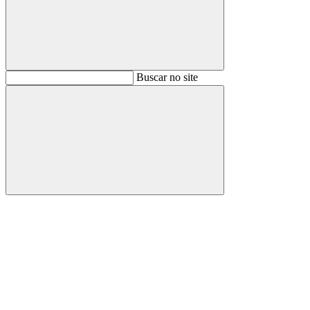
Buscar
Buscar no site
Buscar
Aumentar fonte
Diminuir fonte