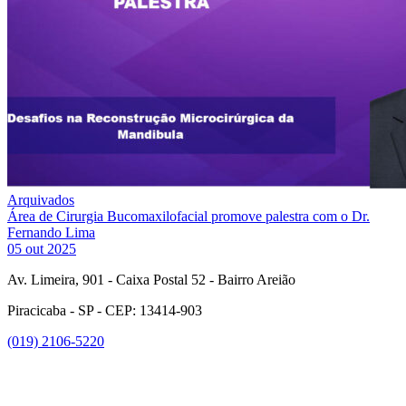
Arquivados
Área de Cirurgia Bucomaxilofacial promove palestra com o Dr.
Fernando Lima
05 out 2025
Av. Limeira, 901 - Caixa Postal 52 - Bairro Areião
Piracicaba - SP - CEP: 13414-903
(019) 2106-5220
Link para o Facebook