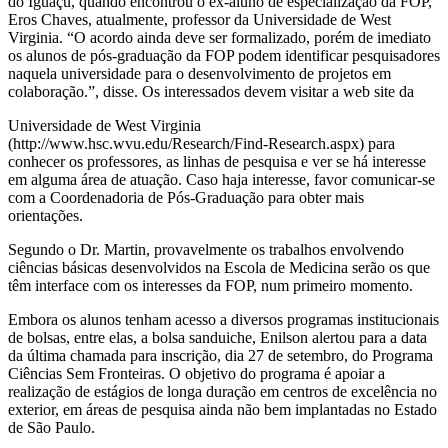
do Iguaçu, quando encontrou o ex-aluno de especialização da FOP,
Eros Chaves, atualmente, professor da Universidade de West
Virginia. “O acordo ainda deve ser formalizado, porém de imediato
os alunos de pós-graduação da FOP podem identificar pesquisadores
naquela universidade para o desenvolvimento de projetos em
colaboração.”, disse. Os interessados devem visitar a web site da
Universidade de West Virginia
(http://www.hsc.wvu.edu/Research/Find-Research.aspx) para
conhecer os professores, as linhas de pesquisa e ver se há interesse
em alguma área de atuação. Caso haja interesse, favor comunicar-se
com a Coordenadoria de Pós-Graduação para obter mais
orientações.
Segundo o Dr. Martin, provavelmente os trabalhos envolvendo
ciências básicas desenvolvidos na Escola de Medicina serão os que
têm interface com os interesses da FOP, num primeiro momento.
Embora os alunos tenham acesso a diversos programas institucionais
de bolsas, entre elas, a bolsa sanduiche, Enilson alertou para a data
da última chamada para inscrição, dia 27 de setembro, do Programa
Ciências Sem Fronteiras. O objetivo do programa é apoiar a
realização de estágios de longa duração em centros de excelência no
exterior, em áreas de pesquisa ainda não bem implantadas no Estado
de São Paulo.