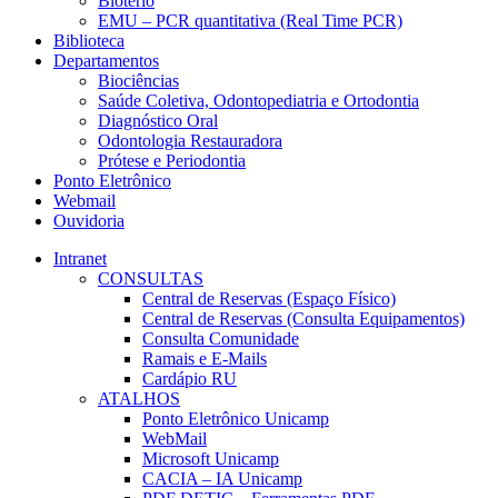
Biotério
EMU – PCR quantitativa (Real Time PCR)
Biblioteca
Departamentos
Biociências
Saúde Coletiva, Odontopediatria e Ortodontia
Diagnóstico Oral
Odontologia Restauradora
Prótese e Periodontia
Ponto Eletrônico
Webmail
Ouvidoria
Intranet
CONSULTAS
Central de Reservas (Espaço Físico)
Central de Reservas (Consulta Equipamentos)
Consulta Comunidade
Ramais e E-Mails
Cardápio RU
ATALHOS
Ponto Eletrônico Unicamp
WebMail
Microsoft Unicamp
CACIA – IA Unicamp