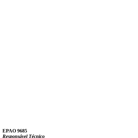
Link para o Instagram
Link para o Youtube
EPAO 9685
Responsável Técnico