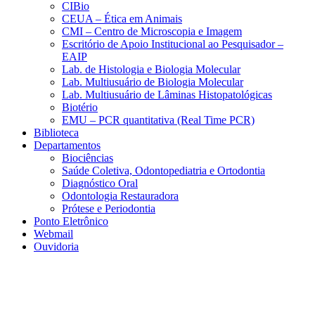
CIBio
CEUA – Ética em Animais
CMI – Centro de Microscopia e Imagem
Escritório de Apoio Institucional ao Pesquisador –
EAIP
Lab. de Histologia e Biologia Molecular
Lab. Multiusuário de Biologia Molecular
Lab. Multiusuário de Lâminas Histopatológicas
Biotério
EMU – PCR quantitativa (Real Time PCR)
Biblioteca
Departamentos
Biociências
Saúde Coletiva, Odontopediatria e Ortodontia
Diagnóstico Oral
Odontologia Restauradora
Prótese e Periodontia
Ponto Eletrônico
Webmail
Ouvidoria
Aumentar fonte