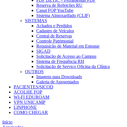
PDF DETIC – Ferramentas PDF
Reserva de Refeições RU
Canal FOP YouTube
Sistema Almoxarifado (CLIF)
SISTEMAS
Achados e Perdidos
Cadastro de Veículos
Central de Reservas
Controle Patrimonial
Requisição de Material em Estoque
SIGAD
Solicitação de Acesso ao Campus
Sistema de Frequência RH
Solicitação de Serviço Oficina da Clínica
OUTROS
Imagens para Downloads
Galeria de Aposentados
PACIENTES/SICOD
ACOLHE FOP
WI-FI EDUROAM
VPN UNICAMP
LINPHONE
COMO CHEGAR
Início