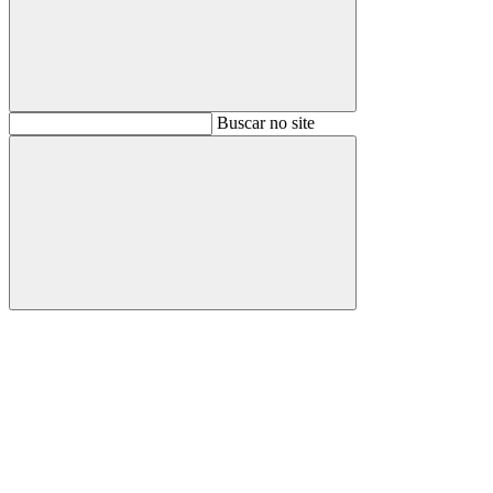
Buscar
Buscar no site
Buscar
Aumentar fonte
Diminuir fonte