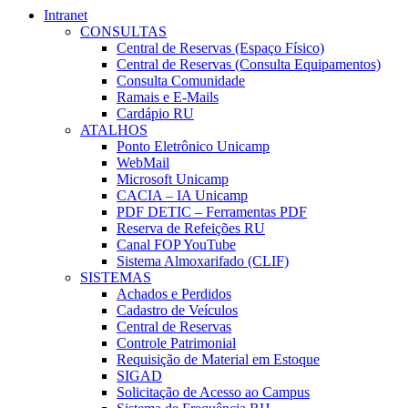
Intranet
CONSULTAS
Central de Reservas (Espaço Físico)
Central de Reservas (Consulta Equipamentos)
Consulta Comunidade
Ramais e E-Mails
Cardápio RU
ATALHOS
Ponto Eletrônico Unicamp
WebMail
Microsoft Unicamp
CACIA – IA Unicamp
PDF DETIC – Ferramentas PDF
Reserva de Refeições RU
Canal FOP YouTube
Sistema Almoxarifado (CLIF)
SISTEMAS
Achados e Perdidos
Cadastro de Veículos
Central de Reservas
Controle Patrimonial
Requisição de Material em Estoque
SIGAD
Solicitação de Acesso ao Campus