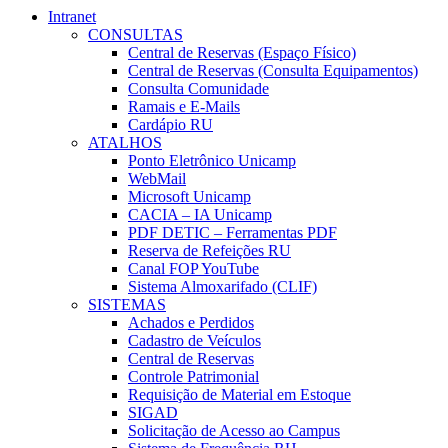
Intranet
CONSULTAS
Central de Reservas (Espaço Físico)
Central de Reservas (Consulta Equipamentos)
Consulta Comunidade
Ramais e E-Mails
Cardápio RU
ATALHOS
Ponto Eletrônico Unicamp
WebMail
Microsoft Unicamp
CACIA – IA Unicamp
PDF DETIC – Ferramentas PDF
Reserva de Refeições RU
Canal FOP YouTube
Sistema Almoxarifado (CLIF)
SISTEMAS
Achados e Perdidos
Cadastro de Veículos
Central de Reservas
Controle Patrimonial
Requisição de Material em Estoque
SIGAD
Solicitação de Acesso ao Campus