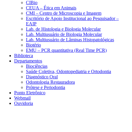
CIBio
CEUA – Ética em Animais
CMI – Centro de Microscopia e Imagem
Escritório de Apoio Institucional ao Pesquisador –
EAIP
Lab. de Histologia e Biologia Molecular
Lab. Multiusuário de Biologia Molecular
Lab. Multiusuário de Lâminas Histopatológicas
Biotério
EMU – PCR quantitativa (Real Time PCR)
Biblioteca
Departamentos
Biociências
Saúde Coletiva, Odontopediatria e Ortodontia
Diagnóstico Oral
Odontologia Restauradora
Prótese e Periodontia
Ponto Eletrônico
Webmail
Ouvidoria
Aumentar fonte