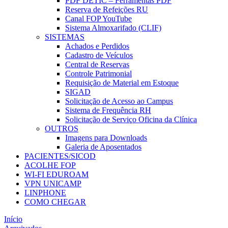
PDF DETIC – Ferramentas PDF
Reserva de Refeições RU
Canal FOP YouTube
Sistema Almoxarifado (CLIF)
SISTEMAS
Achados e Perdidos
Cadastro de Veículos
Central de Reservas
Controle Patrimonial
Requisição de Material em Estoque
SIGAD
Solicitação de Acesso ao Campus
Sistema de Frequência RH
Solicitação de Serviço Oficina da Clínica
OUTROS
Imagens para Downloads
Galeria de Aposentados
PACIENTES/SICOD
ACOLHE FOP
WI-FI EDUROAM
VPN UNICAMP
LINPHONE
COMO CHEGAR
Início