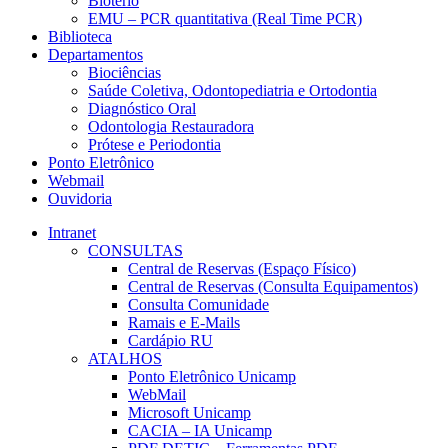
Biotério
EMU – PCR quantitativa (Real Time PCR)
Biblioteca
Departamentos
Biociências
Saúde Coletiva, Odontopediatria e Ortodontia
Diagnóstico Oral
Odontologia Restauradora
Prótese e Periodontia
Ponto Eletrônico
Webmail
Ouvidoria
Intranet
CONSULTAS
Central de Reservas (Espaço Físico)
Central de Reservas (Consulta Equipamentos)
Consulta Comunidade
Ramais e E-Mails
Cardápio RU
ATALHOS
Ponto Eletrônico Unicamp
WebMail
Microsoft Unicamp
CACIA – IA Unicamp