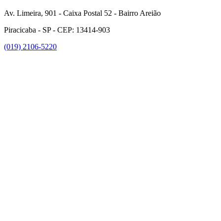
Av. Limeira, 901 - Caixa Postal 52 - Bairro Areião
Piracicaba - SP - CEP: 13414-903
(019) 2106-5220
Link para o Facebook
Link para o Instagram
Link para o Youtube