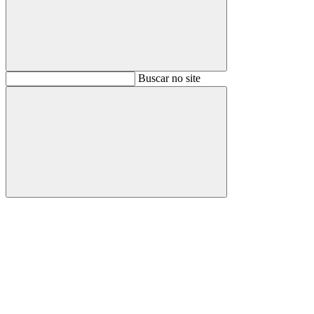
Buscar
Buscar no site
Buscar
Aumentar fonte
Diminuir fonte