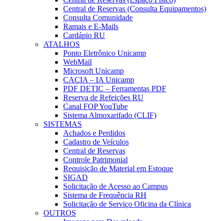
Central de Reservas (Consulta Equipamentos)
Consulta Comunidade
Ramais e E-Mails
Cardápio RU
ATALHOS
Ponto Eletrônico Unicamp
WebMail
Microsoft Unicamp
CACIA – IA Unicamp
PDF DETIC – Ferramentas PDF
Reserva de Refeições RU
Canal FOP YouTube
Sistema Almoxarifado (CLIF)
SISTEMAS
Achados e Perdidos
Cadastro de Veículos
Central de Reservas
Controle Patrimonial
Requisição de Material em Estoque
SIGAD
Solicitação de Acesso ao Campus
Sistema de Frequência RH
Solicitação de Serviço Oficina da Clínica
OUTROS