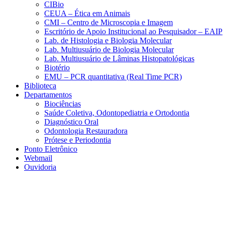
CIBio
CEUA – Ética em Animais
CMI – Centro de Microscopia e Imagem
Escritório de Apoio Institucional ao Pesquisador – EAIP
Lab. de Histologia e Biologia Molecular
Lab. Multiusuário de Biologia Molecular
Lab. Multiusuário de Lâminas Histopatológicas
Biotério
EMU – PCR quantitativa (Real Time PCR)
Biblioteca
Departamentos
Biociências
Saúde Coletiva, Odontopediatria e Ortodontia
Diagnóstico Oral
Odontologia Restauradora
Prótese e Periodontia
Ponto Eletrônico
Webmail
Ouvidoria
Aumentar fonte