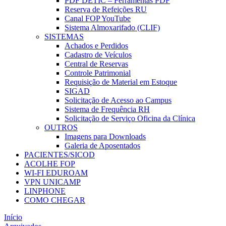
PDF DETIC – Ferramentas PDF
Reserva de Refeições RU
Canal FOP YouTube
Sistema Almoxarifado (CLIF)
SISTEMAS
Achados e Perdidos
Cadastro de Veículos
Central de Reservas
Controle Patrimonial
Requisição de Material em Estoque
SIGAD
Solicitação de Acesso ao Campus
Sistema de Frequência RH
Solicitação de Serviço Oficina da Clínica
OUTROS
Imagens para Downloads
Galeria de Aposentados
PACIENTES/SICOD
ACOLHE FOP
WI-FI EDUROAM
VPN UNICAMP
LINPHONE
COMO CHEGAR
Início