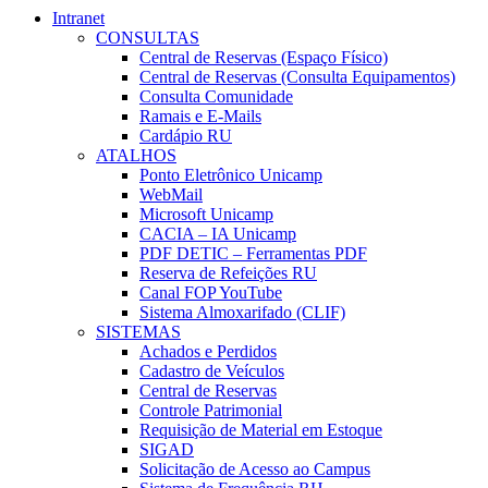
Intranet
CONSULTAS
Central de Reservas (Espaço Físico)
Central de Reservas (Consulta Equipamentos)
Consulta Comunidade
Ramais e E-Mails
Cardápio RU
ATALHOS
Ponto Eletrônico Unicamp
WebMail
Microsoft Unicamp
CACIA – IA Unicamp
PDF DETIC – Ferramentas PDF
Reserva de Refeições RU
Canal FOP YouTube
Sistema Almoxarifado (CLIF)
SISTEMAS
Achados e Perdidos
Cadastro de Veículos
Central de Reservas
Controle Patrimonial
Requisição de Material em Estoque
SIGAD
Solicitação de Acesso ao Campus