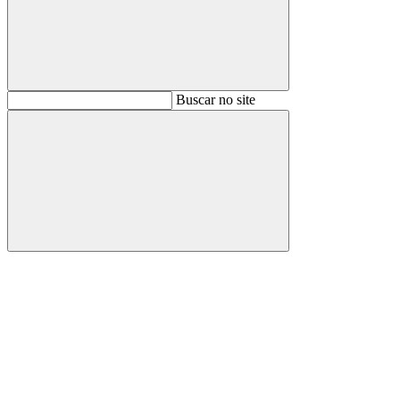
Buscar
Buscar no site
Buscar
Aumentar fonte
Diminuir fonte