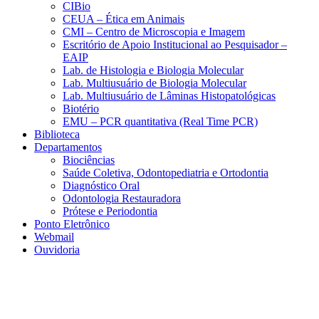
CIBio
CEUA – Ética em Animais
CMI – Centro de Microscopia e Imagem
Escritório de Apoio Institucional ao Pesquisador –
EAIP
Lab. de Histologia e Biologia Molecular
Lab. Multiusuário de Biologia Molecular
Lab. Multiusuário de Lâminas Histopatológicas
Biotério
EMU – PCR quantitativa (Real Time PCR)
Biblioteca
Departamentos
Biociências
Saúde Coletiva, Odontopediatria e Ortodontia
Diagnóstico Oral
Odontologia Restauradora
Prótese e Periodontia
Ponto Eletrônico
Webmail
Ouvidoria
Aumentar fonte