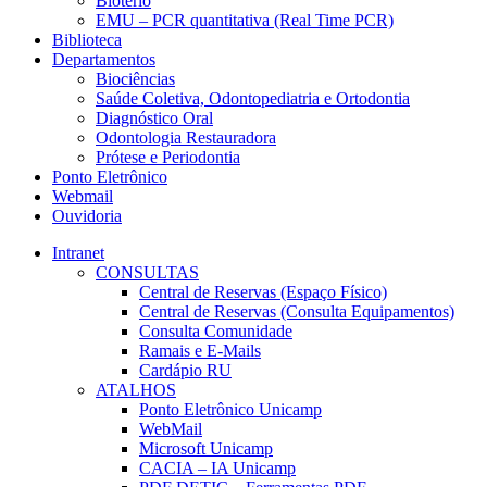
Biotério
EMU – PCR quantitativa (Real Time PCR)
Biblioteca
Departamentos
Biociências
Saúde Coletiva, Odontopediatria e Ortodontia
Diagnóstico Oral
Odontologia Restauradora
Prótese e Periodontia
Ponto Eletrônico
Webmail
Ouvidoria
Intranet
CONSULTAS
Central de Reservas (Espaço Físico)
Central de Reservas (Consulta Equipamentos)
Consulta Comunidade
Ramais e E-Mails
Cardápio RU
ATALHOS
Ponto Eletrônico Unicamp
WebMail
Microsoft Unicamp
CACIA – IA Unicamp