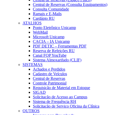
Central de Reservas (Consulta Equipamentos)
Consulta Comunidade
Ramais e E-Mails
Cardápio RU
ATALHOS
Ponto Eletrônico Unicamp
WebMail
Microsoft Unicamp
CACIA – IA Unicamp
PDF DETIC – Ferramentas PDF
Reserva de Refeições RU
Canal FOP YouTube
Sistema Almoxarifado (CLIF)
SISTEMAS
Achados e Perdidos
Cadastro de Veículos
Central de Reservas
Controle Patrimonial
Requisição de Material em Estoque
SIGAD
Solicitação de Acesso ao Campus
Sistema de Frequência RH
Solicitação de Serviço Oficina da Clínica
OUTROS