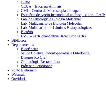
CIBio
CEUA – Ética em Animais
CMI – Centro de Microscopia e Imagem
Escritório de Apoio Institucional ao Pesquisador – EAIP
Lab. de Histologia e Biologia Molecular
Lab. Multiusuário de Biologia Molecular
Lab. Multiusuário de Lâminas Histopatológicas
Biotério
EMU – PCR quantitativa (Real Time PCR)
Biblioteca
Departamentos
Biociências
Saúde Coletiva, Odontopediatria e Ortodontia
Diagnóstico Oral
Odontologia Restauradora
Prótese e Periodontia
Ponto Eletrônico
Webmail
Ouvidoria
Aumentar fonte